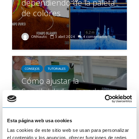
dependiendo de la paleta
de colores
ONNautic
5 abril 2024
4 comentarios
CONSEJOS
TUTORIALES
Cómo ajustar la
Sensibilidad en sondas
Lowrance o Simrad
Esta página web usa cookies
Las cookies de este sitio web se usan para personalizar
ONNautic
31 julio 2023
Coméntalo
el contenido y los anuncios, ofrecer funciones de redes