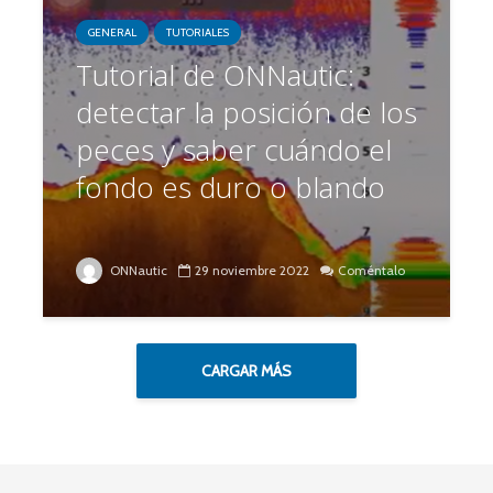
GENERAL
TUTORIALES
Tutorial de ONNautic:
detectar la posición de los
peces y saber cuándo el
fondo es duro o blando
ONNautic
29 noviembre 2022
Coméntalo
CARGAR MÁS