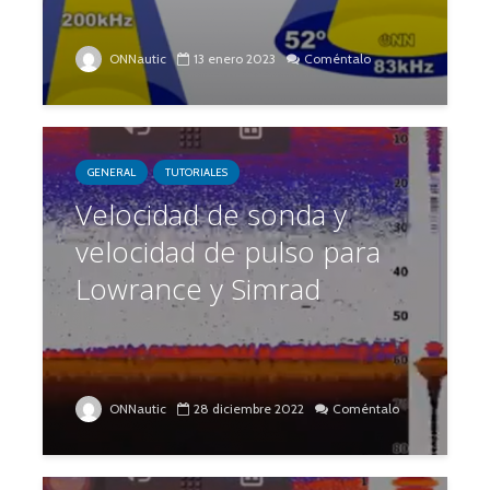
ONNautic
13 enero 2023
Coméntalo
GENERAL
TUTORIALES
Velocidad de sonda y
velocidad de pulso para
Lowrance y Simrad
ONNautic
28 diciembre 2022
Coméntalo