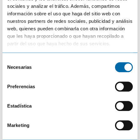
sociales y analizar el tráfico. Además, compartimos
información sobre el uso que haga del sitio web con
nuestros partners de redes sociales, publicidad y análisis
web, quienes pueden combinarla con otra información
TUTORIALES
que les haya proporcionado o que hayan recopilado a
Capturar la pantalla en
partir del uso que haya hecho de sus servicios.
HDS Live
S
Necesarias
e
l
e
Preferencias
c
ONNautic
21 abril 2023
Coméntalo
c
i
Estadística
ó
n
Marketing
d
GENERAL
TUTORIALES
e