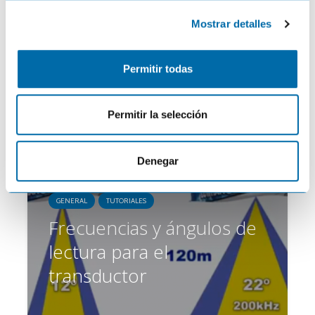
Cómo exportar los
c
waypoints de tu GPS
Mostrar detalles
o
n
Lowrance y Simrad
s
Permitir todas
e
n
t
Permitir la selección
i
ONNautic
9 febrero 2023
2 comentarios
m
i
Denegar
e
n
GENERAL
TUTORIALES
t
Frecuencias y ángulos de
o
lectura para el
transductor