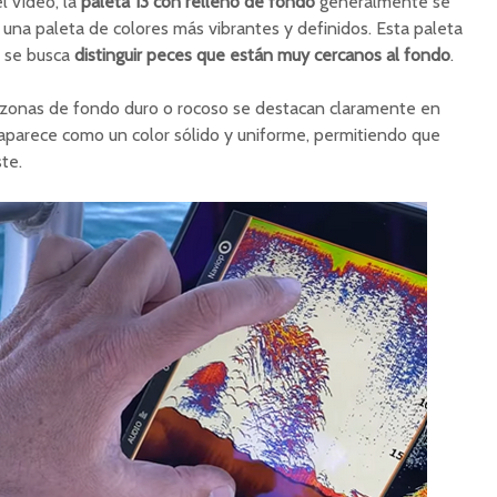
l vídeo, la
paleta 13 con relleno de fondo
generalmente se
una paleta de colores más vibrantes y definidos. Esta paleta
o se busca
distinguir peces que están muy cercanos al fondo
.
 zonas de fondo duro o rocoso se destacan claramente en
 aparece como un color sólido y uniforme, permitiendo que
te.