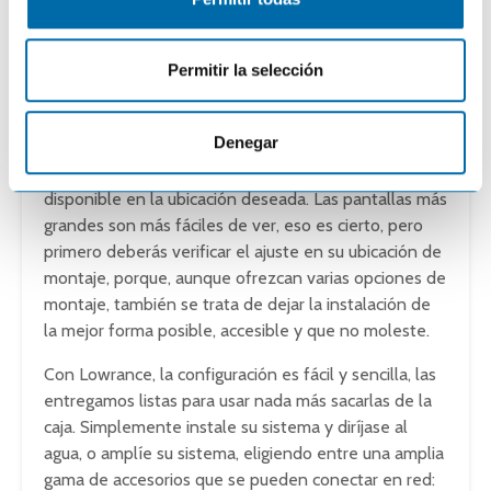
e
las 5 a las 16 pulgadas.
n
t
Esta variedad de tamaños de pantalla facilita la
Permitir la selección
i
incorporación al lugar más adecuado de tu
m
embarcación. Más grande no siempre es mejor, ya
i
Denegar
que una de las principales consideraciones al elegir
e
un tamaño de pantalla es el espacio de montaje
n
disponible en la ubicación deseada. Las pantallas más
t
grandes son más fáciles de ver, eso es cierto, pero
o
primero deberás verificar el ajuste en su ubicación de
montaje, porque, aunque ofrezcan varias opciones de
montaje, también se trata de dejar la instalación de
la mejor forma posible, accesible y que no moleste.
Con Lowrance, la configuración es fácil y sencilla, las
entregamos listas para usar nada más sacarlas de la
caja. Simplemente instale su sistema y diríjase al
agua, o amplíe su sistema, eligiendo entre una amplia
gama de accesorios que se pueden conectar en red: