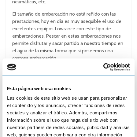
neumáticas, etc.
El tamaño de embarcación no está reñido con las
prestaciones, hoy en día es muy asequible el uso de
excelentes equipos Lowrance con este tipo de
embarcaciones. Pescar en estas embarcaciones nos
permite disfrutar y sacar partido a nuestro tiempo en
el agua de la misma forma que si poseemos una
costosa embarcación.
Disponemos también de los más completos
periféricos como emisoras VHF, pilotos automáticos,
radares, etc. perfectos para cualquier embarcación
Esta página web usa cookies
que quiere equiparse con lo mejor.
Las cookies de este sitio web se usan para personalizar
Y todo lo que puedas imaginar:
https://onnautic.com/
el contenido y los anuncios, ofrecer funciones de redes
sociales y analizar el tráfico. Además, compartimos
Y como todas tus compras en ONNautic, puedes
información sobre el uso que haga del sitio web con
financiarlas hasta en 6 meses sin intereses ni gastos
nuestros partners de redes sociales, publicidad y análisis
de ningún tipo o en más plazo aun pagando solo una
web, quienes pueden combinarla con otra información