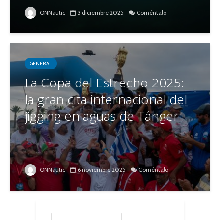
ONNautic
3 diciembre 2025
Coméntalo
GENERAL
La Copa del Estrecho 2025:
la gran cita internacional del
jigging en aguas de Tánger
ONNautic
6 noviembre 2025
Coméntalo