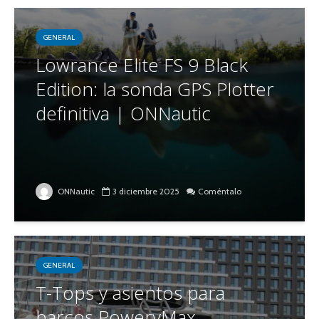
GENERAL
Lowrance Elite FS 9 Black
Edition: la sonda GPS Plotter
definitiva | ONNautic
ONNautic
3 diciembre 2025
Coméntalo
GENERAL
T-Tops y asientos para
barcos PoweryMax