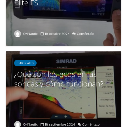
Elite FS
ONNautic
18 octubre 2024
Coméntalo
TUTORIALES
¿Qué son los ecos en las
sondas y cómo funcionan?
ONNautic
18 septiembre 2024
Coméntalo