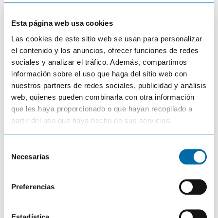
Eso lo tenemos como tal, podemos aplicar
Esta página web usa cookies
zoom de pantalla
Las cookies de este sitio web se usan para personalizar
¿El traductor 85 vale para ver Fish Reveal?
el contenido y los anuncios, ofrecer funciones de redes
sociales y analizar el tráfico. Además, compartimos
No
información sobre el uso que haga del sitio web con
nuestros partners de redes sociales, publicidad y análisis
¿Para qué utilizamos el side scan?
web, quienes pueden combinarla con otra información
que les haya proporcionado o que hayan recopilado a
Para rastrear los laterales, izquierda y derecha
partir del uso que haya hecho de sus servicios.
¿Cuánto profundiza el 3D?
S
Unos 60 metros, debes probar tocando
Necesarias
e
parámetros de sensibilidad y contraste y ver la
l
profundidad . Ya que a algunos clientes les da
e
Preferencias
60-70-80.
c
c
¿Qué opinas de poner down scan con sonda? ¿Se ha
i
Estadística