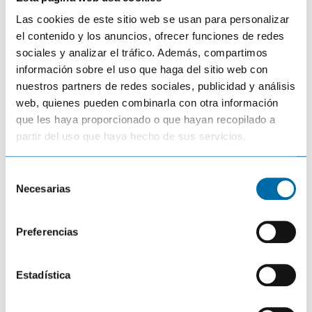
FishReveal es sencillo y fácil de utilizar ademas de
Las cookies de este sitio web se usan para personalizar
aporta bastante información para rentabilizar y
el contenido y los anuncios, ofrecer funciones de redes
disfrutar aún más de nuestra jornada de pesca.
sociales y analizar el tráfico. Además, compartimos
información sobre el uso que haga del sitio web con
5
/
5
(
1
voto
)
nuestros partners de redes sociales, publicidad y análisis
web, quienes pueden combinarla con otra información
¿Cómo navegar a un
Modo multipantalla en
‘waypoint’ con nuestra
sondas SIMRAD y
que les haya proporcionado o que hayan recopilado a
sonda de pesca?
LOWRANCE
partir del uso que haya hecho de sus servicios.
S
Necesarias
e
l
e
Preferencias
c
c
Coméntalo
i
Estadística
ó
Comentar
n