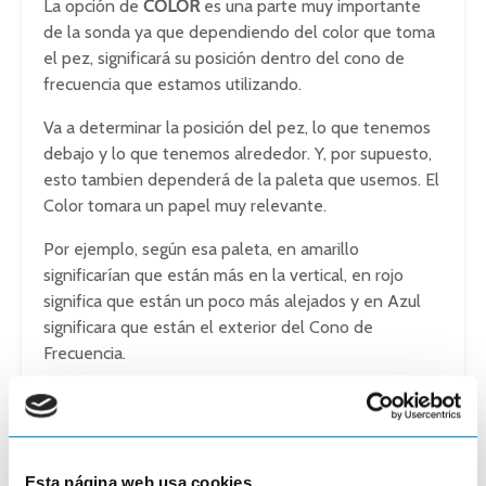
La opción de
COLOR
es una parte muy importante
de la sonda ya que dependiendo del color que toma
el pez, significará su posición dentro del cono de
frecuencia que estamos utilizando.
Va a determinar la posición del pez, lo que tenemos
debajo y lo que tenemos alrededor. Y, por supuesto,
esto tambien dependerá de la paleta que usemos. El
Color tomara un papel muy relevante.
Por ejemplo, según esa paleta, en amarillo
significarían que están más en la vertical, en rojo
significa que están un poco más alejados y en Azul
significara que están el exterior del Cono de
Frecuencia.
Como hemos visto, el
FishReveal
es un gran avance
tecnológico que pone siempre a disposición el Grupo
Navico para todos los usuarios de Lowrance, Simrad y
B&G con cada una de sus actualizaciones gratuitas. El
Esta página web usa cookies