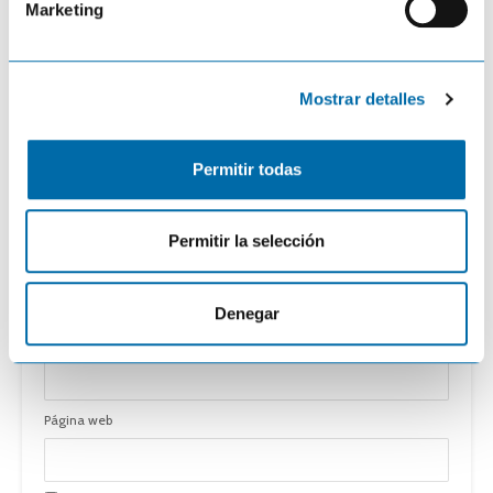
Marketing
d
e
c
Mostrar detalles
o
n
s
Permitir todas
e
n
t
Permitir la selección
i
Nombre
*
m
i
Denegar
e
Email
*
n
t
o
Página web