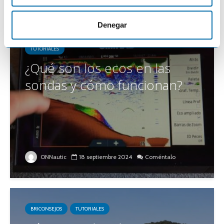
m
i
Denegar
e
n
TUTORIALES
t
¿Qué son los ecos en las
o
sondas y cómo funcionan?
ONNautic
18 septiembre 2024
Coméntalo
BRICONSEJOS
TUTORIALES