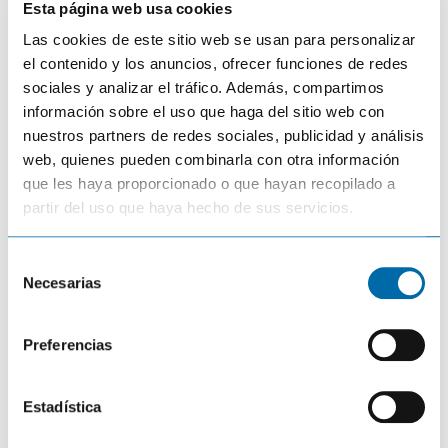
Esta página web usa cookies
Las cookies de este sitio web se usan para personalizar
Guardar mi nombre, correo electrónico y sitio web en este
navegador para la próxima vez que haga un comentario.
el contenido y los anuncios, ofrecer funciones de redes
sociales y analizar el tráfico. Además, compartimos
información sobre el uso que haga del sitio web con
nuestros partners de redes sociales, publicidad y análisis
web, quienes pueden combinarla con otra información
que les haya proporcionado o que hayan recopilado a
Quizás te interese...
partir del uso que haya hecho de sus servicios.
S
NOTICIAS
PRODUCTOS
Necesarias
e
Probamos la unidad de
l
e
Transductor Lowrance,
Preferencias
c
Active Target™ Live Sonar.
c
i
Estadística
ó