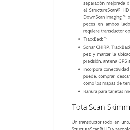
separación mejorada de
el
StructureScan® HD 
DownScan Imaging ™
o
peces en ambos lado
requiere transductor op
TrackBack ™
Sonar CHIRP, TrackBack
pez
y marcar la ubica
precisión, antena GPS
Incorpora conectividad
puede, comprar, descar
como los mapas de terc
Ranura para tarjetas m
TotalScan Skim
Un transductor todo-en-uno
StructureScan® HD y tecnolo