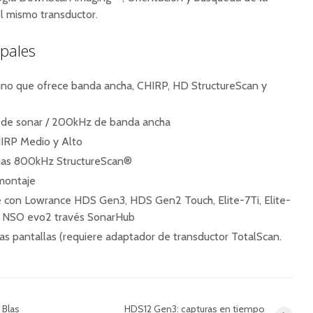
el mismo transductor.
ipales
no que ofrece banda ancha, CHIRP, HD StructureScan y
s de sonar / 200kHz de banda ancha
HIRP Medio y Alto
cias 800kHz StructureScan®
montaje
 con Lowrance HDS Gen3, HDS Gen2 Touch, Elite-7Ti, Elite-
y NSO evo2 través SonarHub
as pantallas (requiere adaptador de transductor TotalScan.
 Blas
HDS12 Gen3: capturas en tiempo