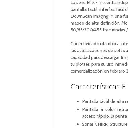
La serie Elite-Ti cuenta ind
pantalla táctil, interfaz fác
DownScan Imaging ™, una fun
mapeo de alta definición.
Mod
50/83/200/455 frecuencias 
Conectividad inalámbrica int
las actualizaciones de softw
capacidad para descargar Ins
tu
plotter, para su uso inmedi
comercialización en febrero 
Características El
Pantalla táctil de alta r
Pantalla a color retr
acceso rápido, la punta
Sonar CHIRP, Structu