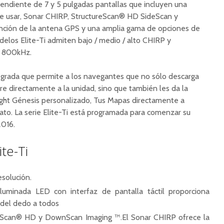
ependiente de 7 y 5 pulgadas
pantallas que incluyen una
il de usar, Sonar CHIRP, StructureScan® HD SideScan
y
ción de la antena GPS y una amplia gama de opciones de
elos Elite-Ti admiten bajo / medio / alto CHIRP y
/ 800kHz.
egrada que permite a los navegantes que no sólo descarga
are directamente a
la unidad, sino que también les da la
ight Génesis personalizado, Tus Mapas directamente a
ato.
La serie Elite-Ti está programada para comenzar su
2016.
ite-Ti
esolución.
oiluminada LED con interfaz de pantalla táctil proporciona
 del dedo a todos
reScan® HD y DownScan Imaging ™.
El Sonar CHIRP ofrece la