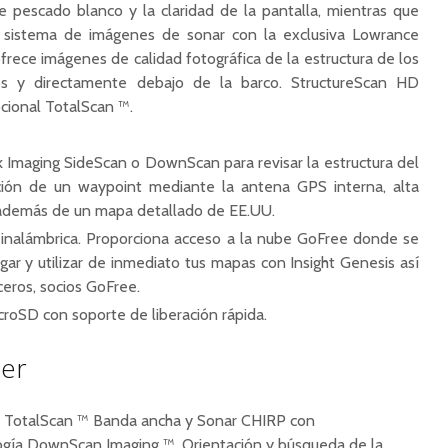
 pescado blanco y la claridad de la pantalla, mientras que
sistema de imágenes de sonar con la exclusiva Lowrance
frece imágenes de calidad fotográfica de la estructura de los
s y directamente debajo de la
barco.
StructureScan HD
cional TotalScan ™.
 Imaging SideScan o DownScan para revisar la estructura del
ción de un waypoint
mediante la
antena GPS interna,
alta
 además de un mapa detallado de EE.UU.
 inalámbrica.
Proporciona acceso a la nube GoFree donde se
gar y
utilizar de inmediato tus mapas con Insight Genesis así
eros, socios GoFree.
icroSD con
soporte de liberación rápida.
mer
, TotalScan ™ Banda ancha y Sonar CHIRP con
gía DownScan Imaging ™, Orientación y búsqueda de la