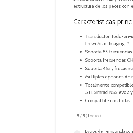
estructura de los peces con 
Características princ
Transductor Todo-en-u
DownScan Imaging ™
Soporta 83 frecuencia
Soporta frecuencias C
Soporta 455 / frecuen
Múltiples opciones de 
Totalmente compatible
5Ti, Simrad NSS evo2 
Compatible con todas l
5
/
5
(
1
voto
)
Lucios de Temporada con