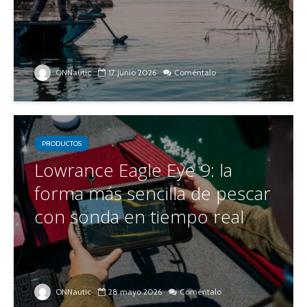
ONNautic
17 junio 2026
Coméntalo
PRODUCTOS
Lowrance Eagle Eye 9: la
forma más sencilla de pescar
con sonda en tiempo real
ONNautic
28 mayo 2026
Coméntalo