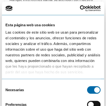
señuelo de pesca, si ese pez sigue en tonos azules,
evidentemente no habremos provocado su reacción.
En resumen, dependiendo de la gama de colores de
Esta página web usa cookies
los arcos de los peces, sabremos perfectamente la
posición del pez dentro del haz del cono del
Las cookies de este sitio web se usan para personalizar
transductor, si está en la vertical o está más alejado
.
el contenido y los anuncios, ofrecer funciones de redes
sociales y analizar el tráfico. Además, compartimos
¿Cómo puedes saber si tu
información sobre el uso que haga del sitio web con
embarcación está sobre un terreno
nuestros partners de redes sociales, publicidad y análisis
blando o duro?
web, quienes pueden combinarla con otra información
que les haya proporcionado o que hayan recopilado a
En el siguiente registro de sonda, mostramos las
partir del uso que haya hecho de sus servicios.
diferencias entre un fondo duro (piedra) y un fondo
blando (arena).
A la derecha tenemos la imagen de
S
sonda y a la izquierda te hemos desmenuzado esa
Necesarias
e
imagen para que puedas distinguir los dos tipos de
l
fondo.
e
Preferencias