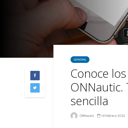
GENERAL
Conoce los
ONNautic. 
sencilla
ONNautic
14 febrero 2022