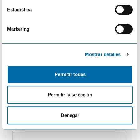
c
i
Estadística
ó
n
Marketing
d
Coméntalo
e
c
Comentar
Mostrar detalles
o
n
s
Permitir todas
e
n
t
Permitir la selección
i
m
i
Denegar
e
Nombre
*
n
t