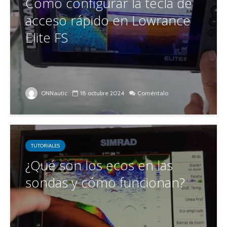
Cómo configurar la tecla de
acceso rápido en Lowrance
Elite FS
ONNautic
18 octubre 2024
Coméntalo
TUTORIALES
¿Qué son los ecos en las
sondas y cómo funcionan?