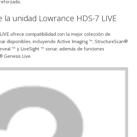
reforzado.
de la unidad Lowrance HDS-7 LIVE
E ofrece compatibilidad con la mejor colección de
ar disponibles, incluyendo Active Imaging ™, StructureScan®
eveal ™ y LiveSight ™ sonar, además de funciones
 Genesis Live.