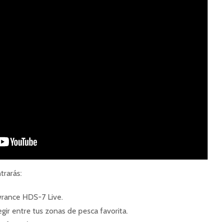
trarás:
rance HDS-7 Live.
gir entre tus zonas de pesca favorita.