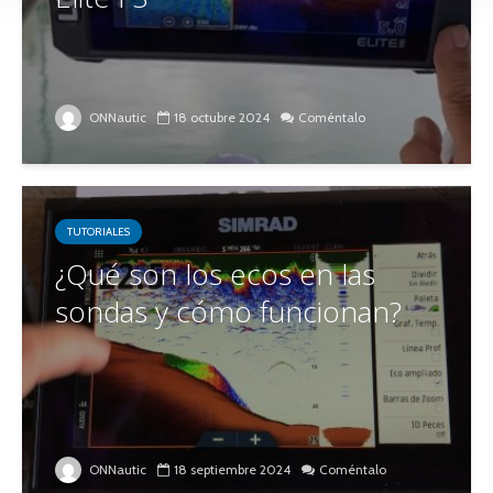
ONNautic
18 octubre 2024
Coméntalo
TUTORIALES
¿Qué son los ecos en las
sondas y cómo funcionan?
ONNautic
18 septiembre 2024
Coméntalo