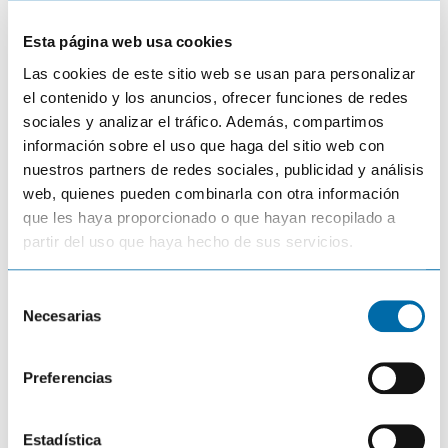
Email
*
Esta página web usa cookies
Las cookies de este sitio web se usan para personalizar
el contenido y los anuncios, ofrecer funciones de redes
Página web
sociales y analizar el tráfico. Además, compartimos
información sobre el uso que haga del sitio web con
nuestros partners de redes sociales, publicidad y análisis
web, quienes pueden combinarla con otra información
Guardar mi nombre, correo electrónico y sitio web en este
navegador para la próxima vez que haga un comentario.
que les haya proporcionado o que hayan recopilado a
partir del uso que haya hecho de sus servicios.
S
Necesarias
e
l
ivan sepulveda
e
21 junio 2020 a las 21:47
Preferencias
c
Hola
c
que instrumento recomiendan para medir el vmg y
i
Estadística