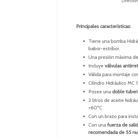
Direcció
Principales características:
Tiene una bomba Hidrá
babor-estribor.
Una presión máxima de
Incluye
válvulas antirr
Válida para montaje co
Cilindro Hidráulico MC
Posee una
doble tuber
2 litros de aceite hidr
+60ºC
Con un brazo para insta
Con una
fuerza de sali
recomendada de 55 nu