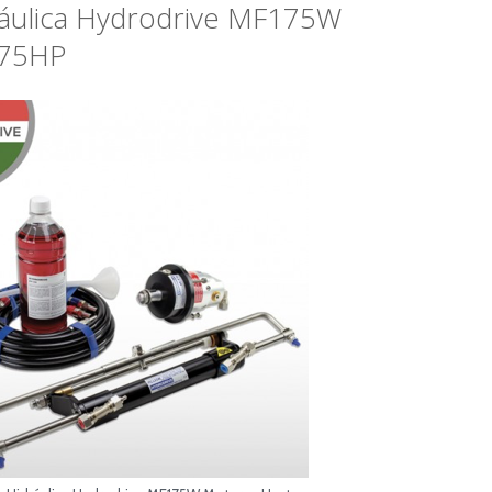
ráulica Hydrodrive MF175W
175HP