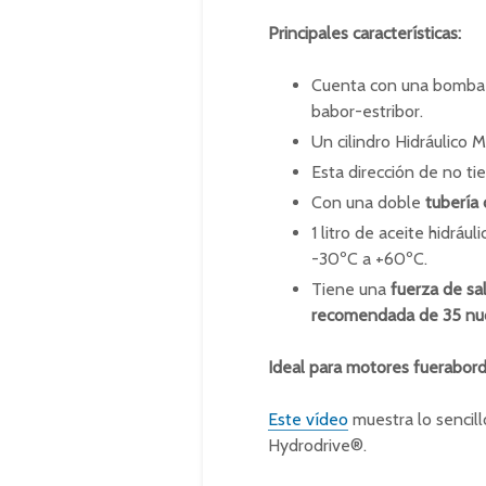
Principales características:
Cuenta con una bomba 
babor-estribor.
Un cilindro Hidráulico
Esta dirección de no ti
Con una doble
tubería
1 litro de aceite hidrá
-30ºC a +60ºC.
Tiene una
fuerza de sa
recomendada de 35 nu
Ideal para motores fuerabor
Este vídeo
muestra lo sencillo
Hydrodrive®.