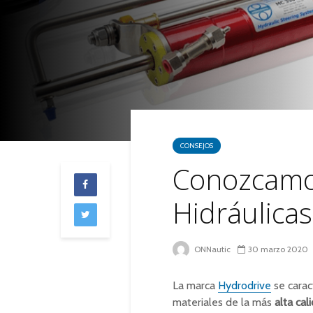
CONSEJOS
Conozcamos
Hidráulica
ONNautic
30 marzo 2020
La marca
Hydrodrive
se carac
materiales de la más
alta cal