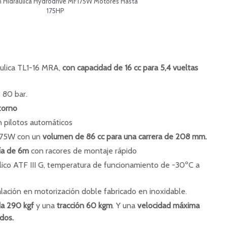
n Hidráulica Hydrodrive MF175W Motores Hasta
175HP
ulica TL1-16 MRA,
con capacidad de 16 cc para 5,4 vueltas
 80 bar.
etorno
n pilotos automáticos
 175W con un
volumen de 86 cc para una carrera de 208 mm.
ía de 6m
con racores de montaje rápido
áulico ATF III G, temperatura de funcionamiento de -30ºC a
lación en motorización doble fabricado en inoxidable.
da 290 kgf
y una
tracción 60 kgm
. Y una
velocidad máxima
dos.