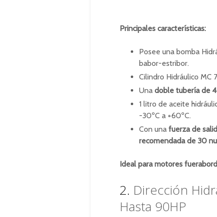
Principales características:
Posee una bomba Hidrá
babor-estribor.
Cilindro Hidráulico MC
Una
doble
tubería de 
1 litro de aceite hidrá
-30ºC a +60ºC.
Con una
fuerza de sali
recomendada de 30 nu
Ideal para motores fuerabord
2.
Dirección Hid
Hasta 90HP