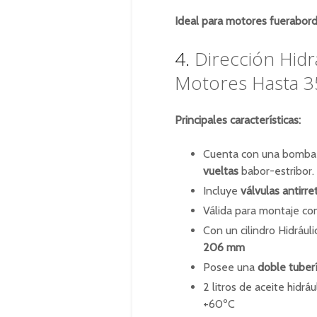
Ideal para motores fuerabord
4.
Dirección Hid
Motores Hasta 
Principales características:
Cuenta con una bomba 
vueltas
babor-estribor.
Incluye
válvulas antirre
Válida para montaje co
Con un cilindro Hidrá
206 mm
Posee una
doble tuber
2 litros de aceite hidr
+60ºC