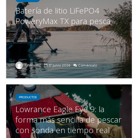
Batería de litio LiFePO4
PoweryMax TX para pesca
ONNautic
17 junio 2026
Coméntalo
PRODUCTOS
Lowrance Eagle Eye 9: la
forma más sencilla de pescar
con sonda en tiempo real