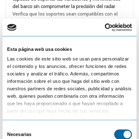
del barco sin comprometer la precisión del radar
.
Verifica que los soportes sean compatibles con el
modelo de antena que estás utilizando.
Esta página web usa cookies
Las cookies de este sitio web se usan para personalizar
el contenido y los anuncios, ofrecer funciones de redes
sociales y analizar el tráfico. Además, compartimos
https://onnautic.com/308
https://onnautic.com/3087
6-soporte-radar-pt2004-
-soporte-radar-pt2001-
información sobre el uso que haga del sitio web con
lowrance-simrad-y-bg-
lowrance-simrad-y-bg-
nuestros partners de redes sociales, publicidad y análisis
scanstrut.html
scanstrut.html
web, quienes pueden combinarla con otra información
que les haya proporcionado o que hayan recopilado a
partir del uso que haya hecho de sus servicios.
Superposición de radar sobre
carta
S
Necesarias
e
Una de las mejores formas de visualizar los
ecos de