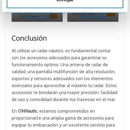
https://onnautic.com/196-
antena-lowrance-point-1-
e
compas-lowrance-simrad-
ap-con-girocompas-
n
precision-9.html
nmea2000.html
t
o
Conclusión
Al utilizar un radar náutico, es fundamental contar
con los accesorios adecuados para garantizar su
funcionamiento óptimo. Una antena de radar de
calidad, una pantalla multifunción de alta resolución,
soportes y sensores adecuados son los elementos
esenciales para aprovechar al máximo tu radar. Estos
accesorios te brindarán una mayor precisión, facilidad
de uso y comodidad durante tus travesías en el mar.
En
ONNautic
, estamos comprometidos en
proporcionarte una amplia gama de accesorios para
equipar tu embarcación y un excelente servicio para