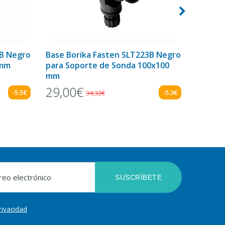
3B Negro
Base Borika Fasten SLT223B Negro
Cañero
 mm
para Soporte de Sonda 100x100
Negro
mm
29,00€
37,0
-5.5€
-5.3€
34,32€
SUSCRÍBETE
privacidad