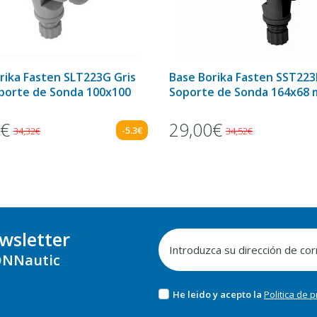
rika Fasten SLT223G Gris
Base Borika Fasten SST22
porte de Sonda 100x100
Soporte de Sonda 164x68
0€
29,00€
-5.3€
34,32€
34,52€
wsletter
NNautic
He leido y acepto la
Politica de 