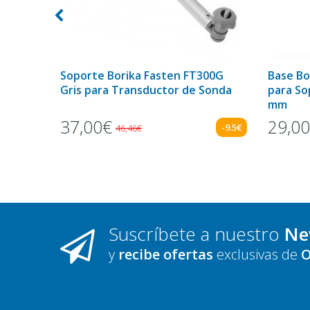
3B
Soporte Borika Fasten FT300G
Base Bo
Gris para Transductor de Sonda
para So
mm
37,00€
29,0
-6.6€
-9.5€
46,46€
Suscríbete a nuestro
Ne
y
recibe ofertas
exclusivas de
O