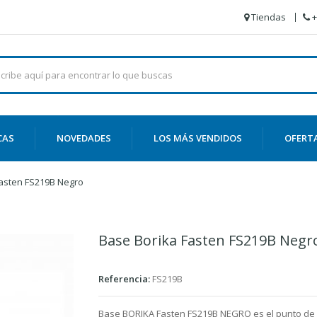
Tiendas
+
CAS
NOVEDADES
LOS MÁS VENDIDOS
OFERT
Fasten FS219B Negro
Base Borika Fasten FS219B Negr
Referencia:
FS219B
Base BORIKA Fasten FS219B NEGRO es el punto de