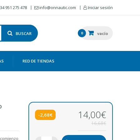
34 951 275 478
info@onnautic.com
Iniciar sesión
BUSCAR
0
vacío
AS
RED DE TIENDAS
o
14,00€
-2,68€
16,68€
 comienzo