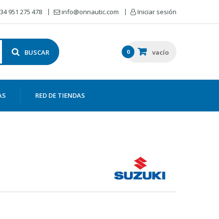
34 951 275 478
info@onnautic.com
Iniciar sesión
BUSCAR
0
vacío
AS
RED DE TIENDAS