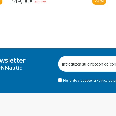
249,00€
€
-52.2€
301,25€
wsletter
NNautic
He leido y acepto la
Politica de 