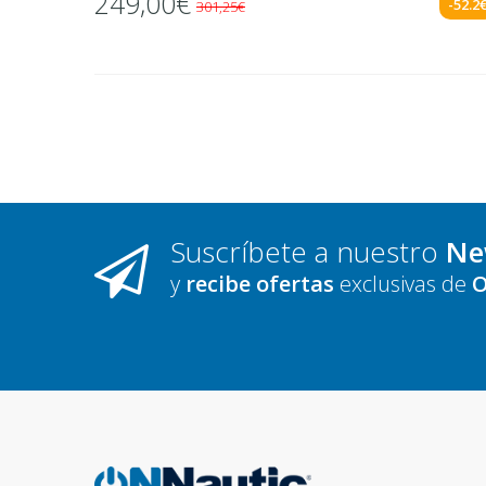
249,00€
-52.2
301,25€
Suscríbete a nuestro
Ne
y
recibe ofertas
exclusivas de
O