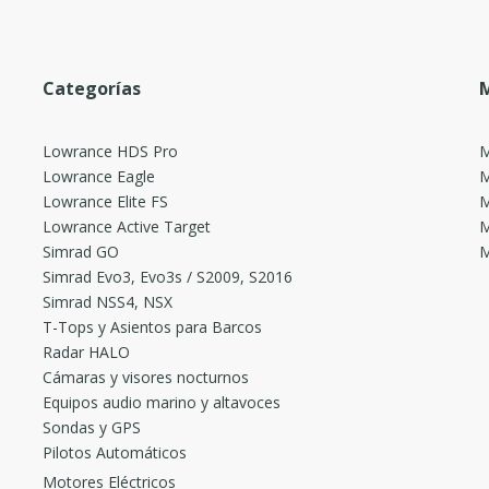
Categorías
M
Lowrance HDS Pro
M
Lowrance Eagle
M
Lowrance Elite FS
M
Lowrance Active Target
M
Simrad GO
M
Simrad Evo3, Evo3s / S2009, S2016
Simrad NSS4, NSX
T-Tops y Asientos para Barcos
Radar HALO
Cámaras y visores nocturnos
Equipos audio marino y altavoces
Sondas y GPS
Pilotos Automáticos
Motores Eléctricos