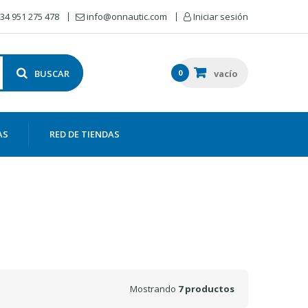
34 951 275 478
info@onnautic.com
Iniciar sesión
BUSCAR
0
vacío
AS
RED DE TIENDAS
Mostrando
7 productos