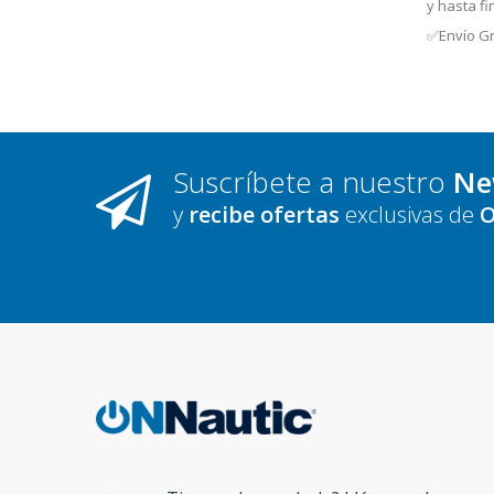
y hasta fi
✅Envío Gr
Suscríbete a nuestro
Ne
y
recibe ofertas
exclusivas de
O