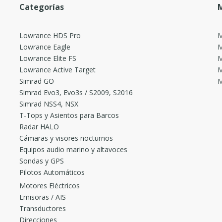
Categorías
M
Lowrance HDS Pro
M
Lowrance Eagle
M
Lowrance Elite FS
M
Lowrance Active Target
M
Simrad GO
M
Simrad Evo3, Evo3s / S2009, S2016
Simrad NSS4, NSX
T-Tops y Asientos para Barcos
Radar HALO
Cámaras y visores nocturnos
Equipos audio marino y altavoces
Sondas y GPS
Pilotos Automáticos
Motores Eléctricos
Emisoras / AIS
Transductores
Direcciones