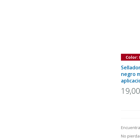
Color:
Sellador
negro m
aplicac
19,0
Encuentra
No pierda