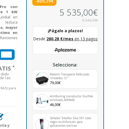
-809,39€
Pro con
5 535,00€
 de 1 kW
undial en
6 344,39€
lectura
as, mayor
ptimo en
 funciones
Selecciona:
*
ATIS
edido
Maletín Transporte Reforzado
de las
Unidades 12"
79,00€
ORAS) para
Antifouling transductor Foulfree
certificado AIRMAR
46,00€
Sellador Sikaflex Sika 591 color
negro multifunción para
tía y
aplicaciones marinas