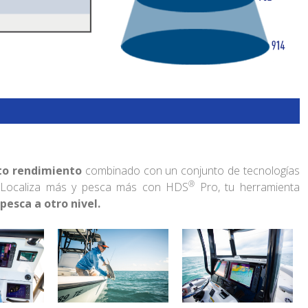
lto rendimiento
combinado con un conjunto de tecnologías
®
. Localiza más y pesca más con HDS
Pro, tu herramienta
 pesca a otro nivel.