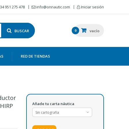
34 951 275 478
info@onnautic.com
Iniciar sesión
BUSCAR
0
vacío
AS
RED DE TIENDAS
ductor
Añade tu carta náutica
CHIRP
Sin cartografia