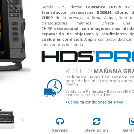
Sonda GPS Plotter
Lowrance HDS® 12 
transductor pasacascos B265LH xSonic
CHIRP
de la prestigiosa firma Airmar, líder m
transductores marinos. Ofrece una 
CHIRP
excepcional, con imágenes más nítid
separación de objetivos y rendimiento ó
cualquier condición
. Amplia compatibilidad con
innovadoras de sonda.
RECÍBELO
MAÑANA GR
De lunes a jueves finalizando el p
antes de las 16:00 y viernes antes 
12:00h
Válido para Península y Baleares (48 H
pedidos superiores a 150€
Consulta condiciones de envío
*
Servicio
Devolución
Garan