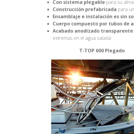
Con sistema plegable
para su alma
Construcción prefabricada
para un
Ensamblaje e instalación es sin s
Cuerpo compuesto por tubos de al
Acabado anodizado transparente
extremas en el agua salada.
T-TOP 600 Plegado