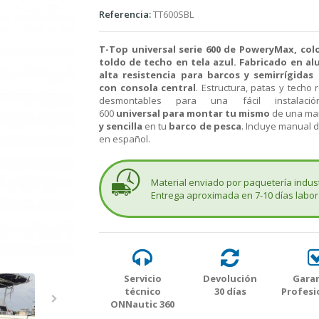
Referencia:
TT600SBL
T-Top universal serie 600 de PoweryMax, colo
toldo de techo en tela azul. Fabricado en al
alta resistencia
para barcos y semirrígidas
con consola central
. Estructura, patas y techo 
desmontables para una fácil instalació
600
universal para montar tu mismo
de una ma
y sencilla
en tu
barco de pesca
. Incluye manual 
en español.
Material enviado por paquetería indust
Entrega aproximada en 7-10 días labor
Servicio
Devolución
Garan
técnico
30 días
Profesi
ONNautic 360