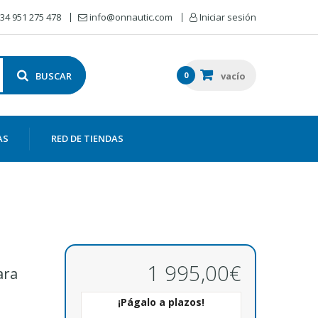
34 951 275 478
info@onnautic.com
Iniciar sesión
BUSCAR
0
vacío
AS
RED DE TIENDAS
1 995,00€
ara