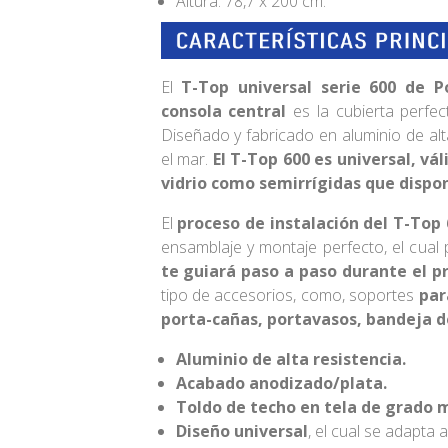
Altura: 78,7 x 200 cm.
El
T-Top universal serie 600 de
consola central
es la cubierta perf
Diseñado y fabricado en aluminio de al
el mar.
El T-Top 600 es universal, vá
vidrio como semirrígidas que dispo
El
proceso de instalación del T-Top 6
ensamblaje y montaje perfecto, el cual
te guiará paso a paso durante el p
tipo de accesorios, como, soportes
par
porta-cañas, portavasos, bandeja d
Aluminio de alta resistencia.
Acabado anodizado/plata.
Toldo de techo en tela de grado m
Diseño universal
, el cual se adapta