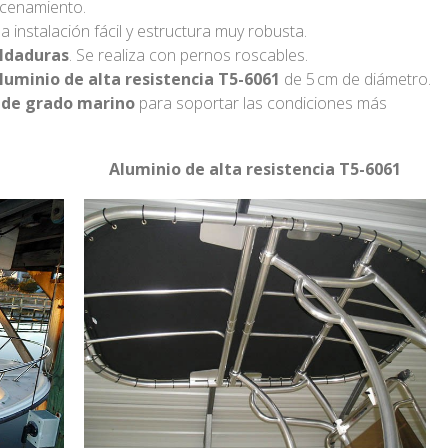
cenamiento.
a instalación fácil y estructura muy robusta.
oldaduras
. Se realiza con pernos roscables.
uminio de alta resistencia T5-6061
de 5 cm de diámetro.
 de grado marino
para soportar las condiciones más
Aluminio de alta resistencia T5-6061