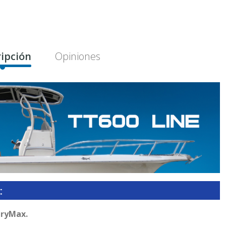
ipción
Opiniones
eryMax.