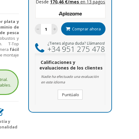
r plata y
uminio de
Comprar ahora
 de pesca
robustos y
¿Tienes alguna duda? Llámanos!
n. T-Top
+34 951 275 478
nera
fácil
de montaje
Calificaciones y
evaluaciones de los clientes
Nadie ha efectuado una evaluación
rial.
en este idioma
ables.
Puntúalo
tía y
onalidad