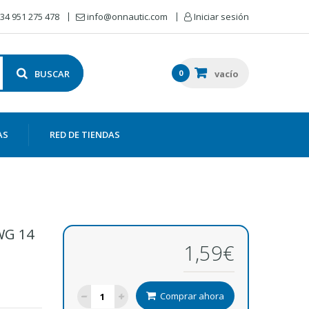
34 951 275 478
info@onnautic.com
Iniciar sesión
BUSCAR
0
vacío
AS
RED DE TIENDAS
WG 14
1,59€
Comprar ahora