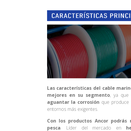
Las características del cable mar
mejores en su segmento
, ya que
aguantar la corrosión
que produce u
entornos más exigentes.
Con los productos Ancor podrás r
pesca
. Líder del mercado en
h