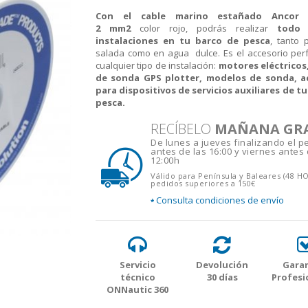
Con el cable marino estañado Ancor
2 mm2
color rojo, podrás realizar
todo 
instalaciones en tu barco de pesca
, tanto 
salada como en agua dulce. Es el accesorio per
cualquier tipo de instalación:
motores eléctricos
de sonda GPS plotter, modelos de sonda, a
para dispositivos de servicios auxiliares de t
pesca.
RECÍBELO
MAÑANA GR
De lunes a jueves finalizando el p
antes de las 16:00 y viernes antes 
12:00h
Válido para Península y Baleares (48 H
pedidos superiores a 150€
Consulta condiciones de envío
*
Servicio
Devolución
Garan
técnico
30 días
Profesi
ONNautic 360