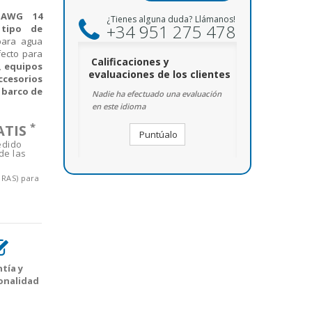
 AWG 14
¿Tienes alguna duda? Llámanos!
+34 951 275 478
tipo de
para agua
fecto para
Calificaciones y
, equipos
evaluaciones de los clientes
ccesorios
u barco de
Nadie ha efectuado una evaluación
en este idioma
*
ATIS
Puntúalo
edido
de las
ORAS) para
tía y
onalidad