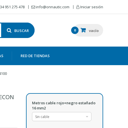
34 951 275 478
info@onnautic.com
Iniciar sesión
BUSCAR
0
vacío
AS
RED DE TIENDAS
4100
RECON
Metros cable rojo+negro estañado
16 mm2
Sin cable