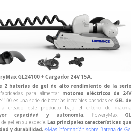
weryMax GL24100 + Cargador 24V 15A.
2 baterías de gel de alto rendimiento de la serie
fabricadas para alimentar
motores eléctricos de 24V
00 es una serie de baterías increíbles basadas en
GEL de
 creado este producto bajo el criterio de máxima
yor capacidad y autonomía
. PoweryMax
GL
 de gel en su especie.
Las principales características que
dad y d
urabilidad.
⎋
Más información sobre Batería de Gel