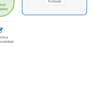
Puntúalo
rial.
ables.
tía y
onalidad