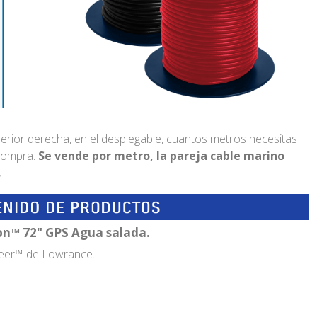
perior derecha, en el desplegable, cuantos metros necesitas
 compra.
Se vende por metro, la pareja cable marino
.
on™ 72" GPS Agua salada.
teer™ de Lowrance.