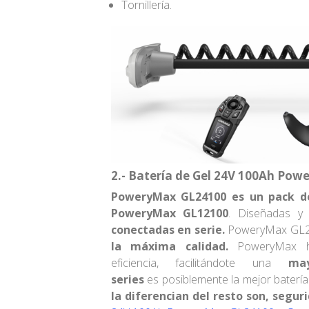
Tornillería.
2.- Batería de Gel 24V 100Ah Po
PoweryMax GL24100 es un pack de 
PoweryMax GL12100
. Diseñadas y 
conectadas en serie
.
PoweryMax GL241
la máxima calidad.
PoweryMax ha
eficiencia, facilitándote una
ma
series
es posiblemente la mejor batería
la diferencian del resto son, s
eguri