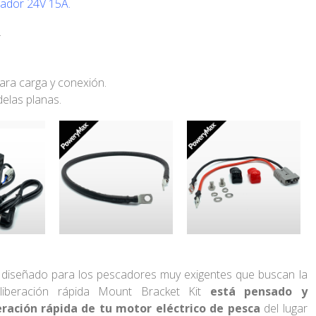
ador 24V 15A.
.
ara carga y conexión.
delas planas.
 diseñado para los pescadores muy exigentes que buscan la
 liberación rápida Mount Bracket Kit
está pensado y
eración rápida de tu motor eléctrico de pesca
del lugar