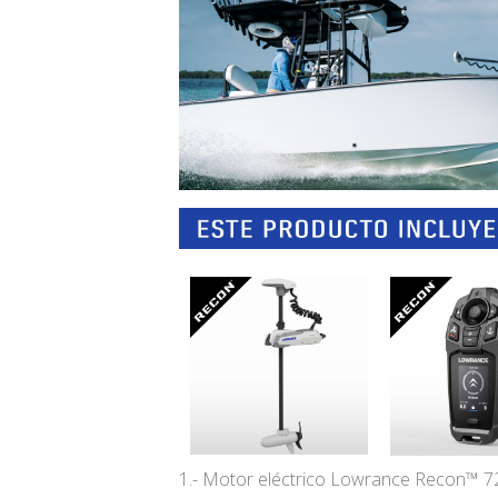
1.- Motor eléctrico Lowrance Recon™ 7