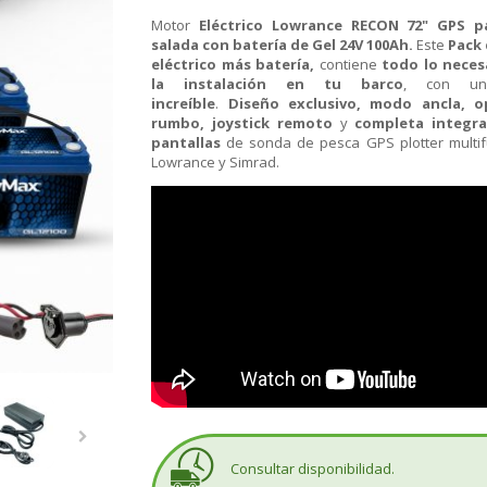
Motor
Eléctrico Lowrance RECON 72" GPS p
salada con batería de Gel 24V 100Ah.
Este
Pack
eléctrico más batería,
contiene
todo lo neces
la instalación en tu barco
, con 
increíble
.
Diseño exclusivo, modo ancla, o
rumbo, joystick remoto
y
completa integr
pantallas
de sonda de pesca GPS plotter multi
Lowrance y Simrad.
Consultar disponibilidad.