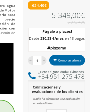
-624,40€
ara agua
 de Motor
5 349,00€
ario para
un
precio
5 973,40€
pción de
ación con
función de
Comprar ahora
¿Tienes alguna duda? Llámanos!
+34 951 275 478
Calificaciones y
evaluaciones de los clientes
Nadie ha efectuado una evaluación
en este idioma