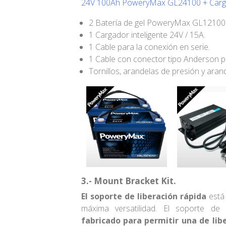
24V 100Ah PoweryMax GL24100 + Carg
2 Batería de gel PoweryMax GL12100
1 Cargador inteligente 24V / 15A.
1 Cable para la conexión en serie.
1 Cable con conector tipo Anderson p
Tornillos, arandelas de presión y aran
3.- Mount Bracket Kit.
El soporte de liberación rápida
está
máxima versatilidad. El soporte de
fabricado para permitir una de lib