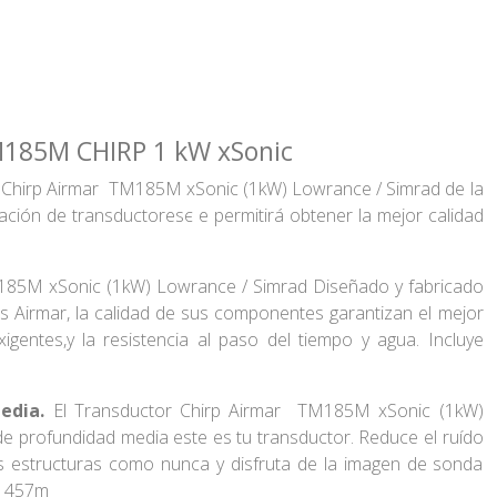
M185M CHIRP 1 kW xSonic
r Chirp Airmar TM185M xSonic (1kW) Lowrance / Simrad de la
icación de transductoresє e permitirá obtener la mejor calidad
185M xSonic (1kW) Lowrance / Simrad Diseñado y fabricado
es Airmar, la calidad de sus componentes garantizan el mejor
gentes,y la resistencia al paso del tiempo y agua. Incluye
.
edia.
El Transductor Chirp Airmar TM185M xSonic (1kW)
e profundidad media este es tu transductor. Reduce el ruído
as estructuras como nunca y disfruta de la imagen de sonda
a 457m