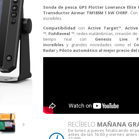
Sonda de pesca GPS Plotter Lowrance Elite 
Transductor Airmar TM185M 1 kW CHIRP.
Con 
increíbles.
Compatibilidad
con
Active Target™
,
Activ
™
,
FishReveal ™
, redes inalámbricas, creación d
tiempo real con
Genesis Live
.
F
increíbles
y grandes novedades como el
Co
Radar
y
Piloto automático
al mejor precio del
RECÍBELO
MAÑANA GR
De lunes a jueves finalizando el p
antes de las 16:00 y viernes antes 
12:00h