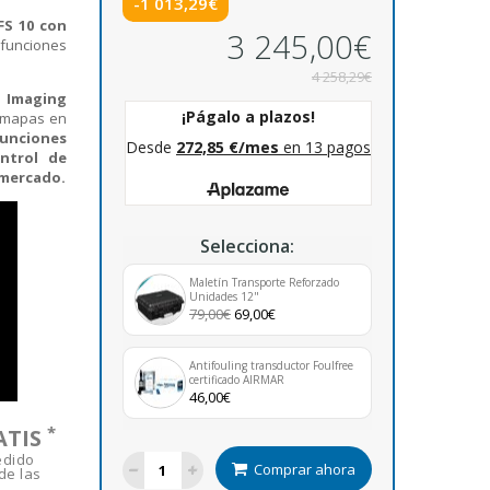
-1 013,29€
FS 10 con
3 245,00€
funciones
4 258,29€
e Imaging
e mapas en
unciones
ntrol de
 mercado.
Selecciona:
Maletín Transporte Reforzado
Unidades 12"
79,00€
69,00€
Antifouling transductor Foulfree
certificado AIRMAR
46,00€
*
ATIS
edido
Comprar ahora
de las