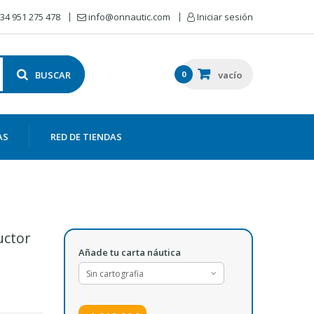
34 951 275 478
info@onnautic.com
Iniciar sesión
BUSCAR
0
vacío
AS
RED DE TIENDAS
uctor
Añade tu carta náutica
Sin cartografia