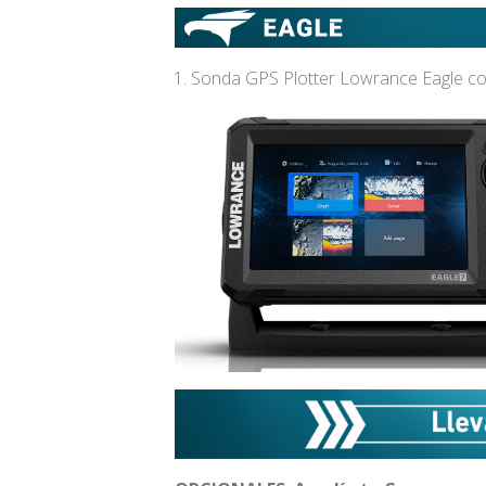
Sonda GPS Plotter Lowrance Eagle con 