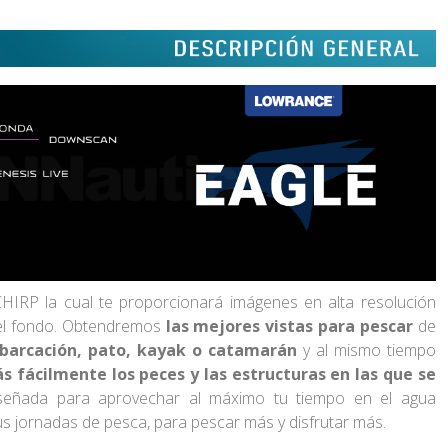
IRP la cual te proporcionará imágenes en alta resolución
del fondo. Obtendremos
las mejores vistas para pescar
de
barcación, pato, kayak o catamarán
y al mismo tiempo
 fácilmente los peces y las estructuras en las que se
iseñada para aprovechar al máximo tu tiempo en el agua
us jornadas de pesca, para pescar más y disfrutar más.