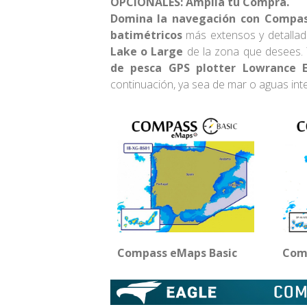
OPCIONALES: Amplía tu Compra.
Domina la navegación con Compas
batimétricos
más extensos y detallad
Lake o Large
de la zona que desees.
de pesca GPS plotter
Lowrance E
continuación, ya sea de mar o aguas inte
Compass eMaps Basic
Com