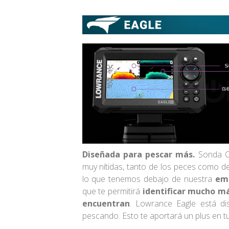
Diseñada para pescar más.
Sonda CH
muy nítidas, tanto de los peces como 
lo que tenemos debajo de nuestra
em
que te permitirá
identificar mucho más
encuentran
. Lowrance Eagle está d
pescando. Esto te aportará un plus en t