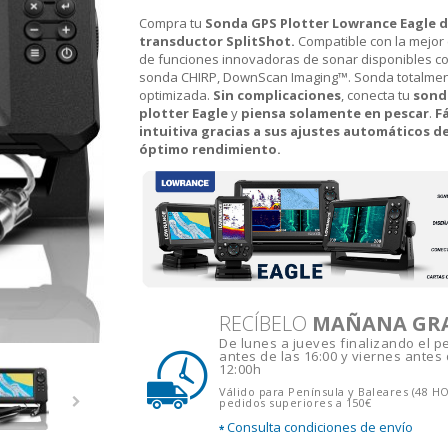
Compra tu
Sonda GPS Plotter Lowrance Eagle d
transductor SplitShot.
Compatible con la mejor 
de funciones innovadoras de sonar disponibles c
sonda CHIRP, DownScan Imaging™.
Sonda totalme
optimizada.
Sin complicaciones
, conecta tu
sond
plotter Eagle
y
piensa solamente en pescar
.
Fá
intuitiva gracias a sus ajustes automáticos d
óptimo rendimiento.
RECÍBELO
MAÑANA GR
De lunes a jueves finalizando el p
antes de las 16:00 y viernes antes 
12:00h
Válido para Península y Baleares (48 H
pedidos superiores a 150€
Consulta condiciones de envío
*