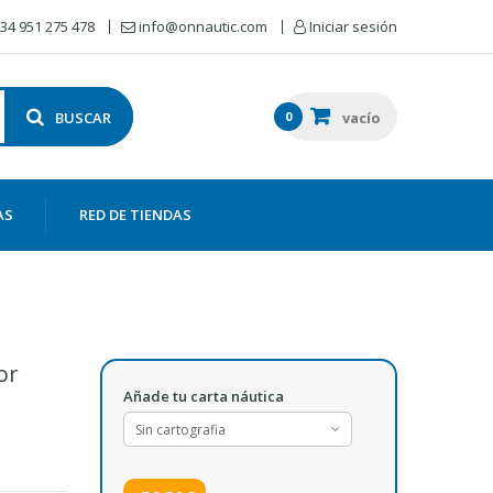
34 951 275 478
info@onnautic.com
Iniciar sesión
BUSCAR
0
vacío
AS
RED DE TIENDAS
or
Añade tu carta náutica
Sin cartografia