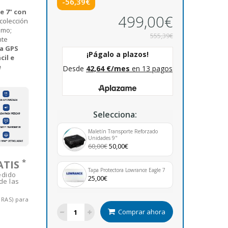
-56,39€
e 7" con
499,00€
colección
omo;
555,39€
nte
a GPS
cil e
e
Selecciona:
Maletín Transporte Reforzado
Unidades 9"
60,00€
50,00€
*
ATIS
Tapa Protectora Lowrance Eagle 7
edido
25,00€
de las
ORAS) para
Comprar ahora