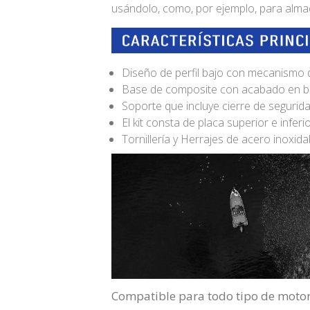
usándolo, como, por ejemplo, para alma
Diseño de perfil bajo con mecanismo 
Base de composite con acabado en b
Soporte que incluye cierre de seguri
El kit consta de placa superior e inferio
Tornillería y Herrajes de acero inoxidab
Compatible para todo tipo de motor