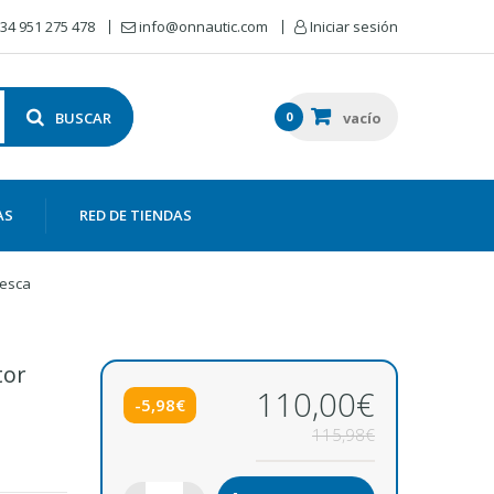
34 951 275 478
info@onnautic.com
Iniciar sesión
BUSCAR
0
vacío
AS
RED DE TIENDAS
pesca
tor
110,00€
-5,98€
115,98€