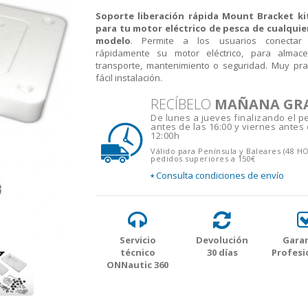
Soporte liberación rápida Mount Bracket ki
para tu motor eléctrico de pesca de cualquie
modelo
. Permite a los usuarios conectar
rápidamente su motor eléctrico, para almace
transporte, mantenimiento o seguridad. Muy pra
fácil instalación.
RECÍBELO
MAÑANA GR
De lunes a jueves finalizando el p
antes de las 16:00 y viernes antes 
12:00h
Válido para Península y Baleares (48 H
pedidos superiores a 150€
Consulta condiciones de envío
*
Servicio
Devolución
Garan
técnico
30 días
Profesi
ONNautic 360