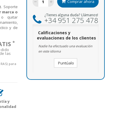
Comprar ahora
t
. Soporte
r marca o
¿Tienes alguna duda? Llámanos!
 o quitar
+34 951 275 478
namiento,
ctico y de
Calificaciones y
evaluaciones de los clientes
*
ATIS
Nadie ha efectuado una evaluación
edido
en este idioma
de las
Puntúalo
ORAS) para
tía y
onalidad