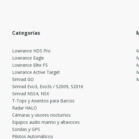
Categorías
M
Lowrance HDS Pro
M
Lowrance Eagle
M
Lowrance Elite FS
M
Lowrance Active Target
M
Simrad GO
M
Simrad Evo3, Evo3s / S2009, S2016
Simrad NSS4, NSX
T-Tops y Asientos para Barcos
Radar HALO
Cámaras y visores nocturnos
Equipos audio marino y altavoces
Sondas y GPS
Pilotos Automáticos