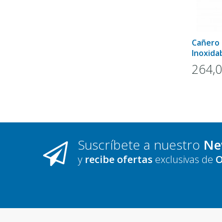
Cañero 
Inoxida
264,
Suscríbete a nuestro
Ne
y
recibe ofertas
exclusivas de
O