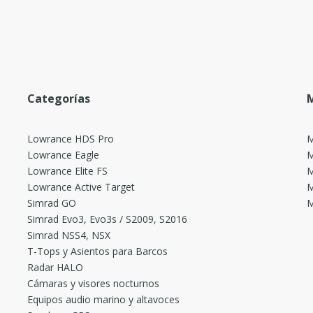
Categorías
M
Lowrance HDS Pro
M
Lowrance Eagle
M
Lowrance Elite FS
M
Lowrance Active Target
M
Simrad GO
M
Simrad Evo3, Evo3s / S2009, S2016
Simrad NSS4, NSX
T-Tops y Asientos para Barcos
Radar HALO
Cámaras y visores nocturnos
Equipos audio marino y altavoces