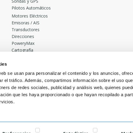
Sondas y GPS
Pilotos Automáticos
Motores Eléctricos
Emisoras / AIS
Transductores
Direcciones
PoweryMax
Cartografía
Accesorios
Radares
ies
Cañeros de pesca Rocket
web se usan para personalizar el contenido y los anuncios, ofrec
Borika
ar el tráfico. Además, compartimos información sobre el uso que
Más vendidos
tners de redes sociales, publicidad y análisis web, quienes pue
Pack Pilotos Automáticos desde 2.230€. ONNautic
ación que les haya proporcionado o que hayan recopilado a parti
vicios.