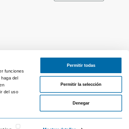
Permitir todas
er funciones
 haga del
Permitir la selección
den
r del uso
Denegar