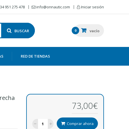
34 951 275 478
info@onnautic.com
Iniciar sesión
BUSCAR
0
vacío
AS
RED DE TIENDAS
trecha
73,00€
Comprar ahora