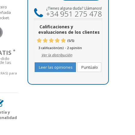
cero
¿Tienes alguna duda? Llámanos!
+34 951 275 478
señada
ocket.
Calificaciones y
evaluaciones de los clientes
(
5
/
5
)
3
2
calificación(es) -
opinión
*
ATIS
Ver la distribución
edido
de las
Leer las opiniones
Puntúalo
ORAS) para
tía y
onalidad