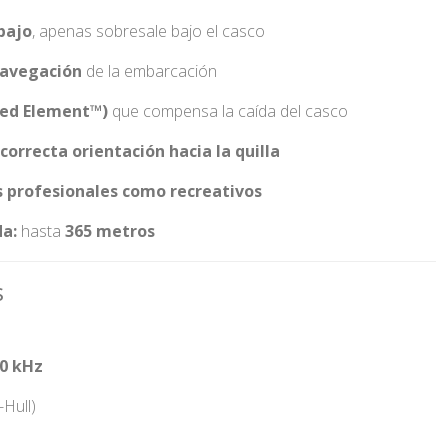
bajo
, apenas sobresale bajo el casco
navegación
de la embarcación
ted Element™)
que compensa la caída del casco
correcta orientación hacia la quilla
 profesionales como recreativos
a:
hasta
365 metros
s
00 kHz
Hull)