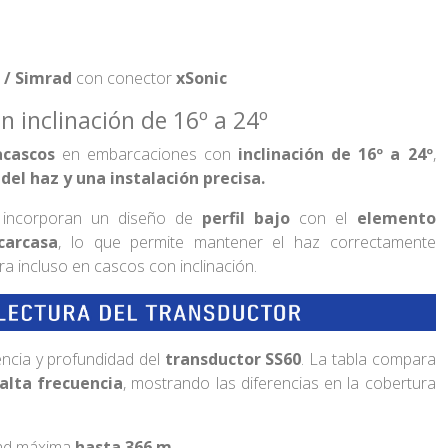
 / Simrad
con conector
xSonic
n inclinación de 16º a 24º
cascos
en embarcaciones con
inclinación de 16º a 24º
,
el haz y una instalación precisa.
incorporan un diseño de
perfil bajo
con el
elemento
carcasa
, lo que permite mantener el haz correctamente
ra incluso en cascos con inclinación.
encia y profundidad del
transductor SS60
. La tabla compara
alta frecuencia
, mostrando las diferencias en la cobertura
dad máxima
hasta 366 m
.