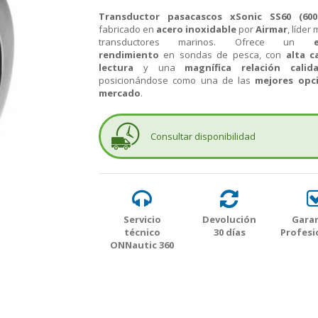
Transductor pasacascos xSonic SS60 (60
fabricado en
acero inoxidable
por
Airmar
, líder
transductores marinos. Ofrece un
rendimiento
en sondas de pesca, con
alta c
lectura
y una
magnífica relación calida
posicionándose como una de las
mejores opc
mercado
.
Consultar disponibilidad
Servicio
Devolución
Garan
técnico
30 días
Profesi
ONNautic 360