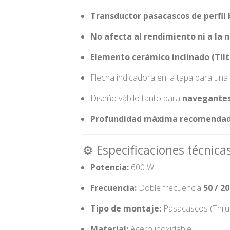
Transductor pasacascos de perfil 
No afecta al rendimiento ni a la 
Elemento cerámico inclinado (Til
Flecha indicadora en la tapa para una
Diseño válido tanto para
navegantes
Profundidad máxima recomendad
⚙️ Especificaciones técnica
Potencia:
600 W
Frecuencia:
Doble frecuencia
50 / 2
Tipo de montaje:
Pasacascos (Thru-
Material:
Acero inoxidable