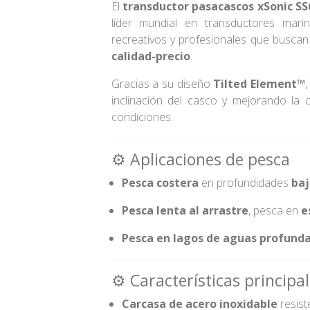
El
transductor pasacascos xSonic SS
líder mundial en transductores mari
recreativos y profesionales que busca
calidad-precio
.
Gracias a su diseño
Tilted Element™
inclinación del casco y mejorando la
condiciones.
⚙️ Aplicaciones de pesca
Pesca costera
en profundidades
baj
Pesca lenta al arrastre
, pesca en
e
Pesca en lagos de aguas profund
⚙️ Características principa
Carcasa de acero inoxidable
resist