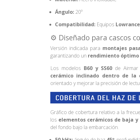
Ángulo:
20º
Compatibilidad:
Equipos
Lowrance
⚙️ Diseñado para cascos co
Versión indicada para
montajes pasa
garantizando un
rendimiento óptimo d
Los modelos
B60 y SS60
de Airmar 
cerámico inclinado dentro de la 
orientado y mejorar la precisión de lectu
Gráfico de cobertura relativo a la frecu
los
elementos cerámicos de baja y 
del fondo bajo la embarcación.
50 kHz:
ángulo de haz
45º
, profundi