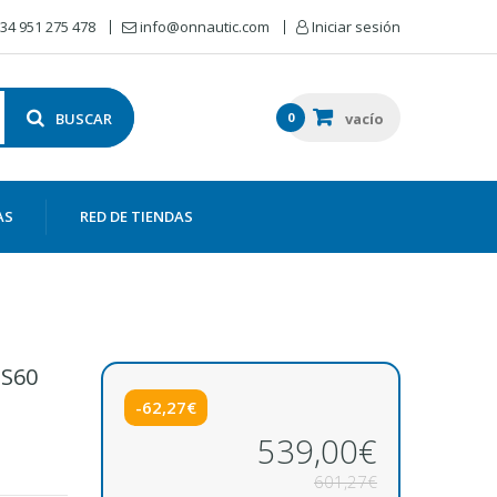
34 951 275 478
info@onnautic.com
Iniciar sesión
BUSCAR
0
vacío
AS
RED DE TIENDAS
SS60
-62,27€
539,00€
601,27€