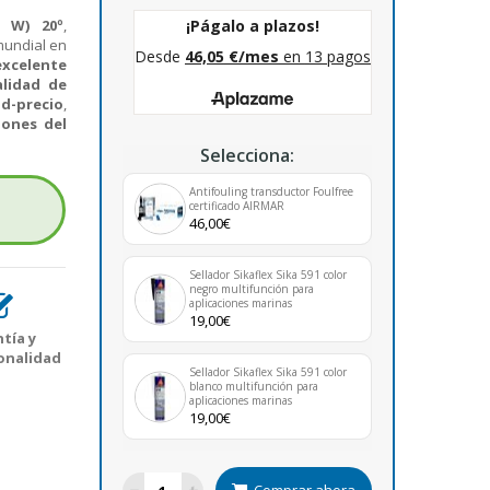
0 W) 20º
,
 mundial en
excelente
alidad de
d-precio
,
iones del
Selecciona:
Antifouling transductor Foulfree
certificado AIRMAR
46,00€
Sellador Sikaflex Sika 591 color
negro multifunción para
aplicaciones marinas
19,00€
tía y
onalidad
Sellador Sikaflex Sika 591 color
blanco multifunción para
aplicaciones marinas
19,00€