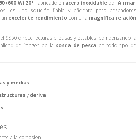
60 (600 W) 20º
, fabricado en
acero inoxidable
por
Airmar
,
nos, es una solución fiable y eficiente para pescadores
n un
excelente rendimiento
con una
magnífica relación
, el SS60 ofrece lecturas precisas y estables, compensando la
 calidad de imagen de la
sonda de pesca
en todo tipo de
as y medias
structuras
y
deriva
as
les
ente a la corrosión