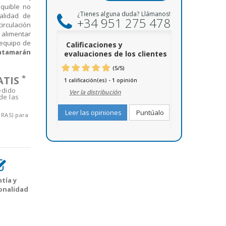
equible no
¿Tienes alguna duda? Llámanos!
alidad de
+34 951 275 478
irculación
alimentar
 equipo de
Calificaciones y
catamarán
evaluaciones de los clientes
(
5
/
5
)
*
ATIS
1
1
calificación(es) -
opinión
edido
Ver la distribución
de las
Leer las opiniones
Puntúalo
ORAS) para
tía y
onalidad