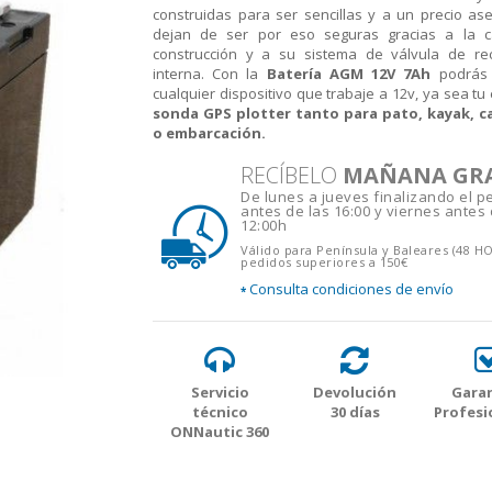
construidas para ser sencillas y a un precio as
dejan de ser por eso seguras gracias a la c
construcción y a su sistema de válvula de rec
interna. Con la
Batería AGM 12V 7Ah
podrás 
cualquier dispositivo que trabaje a 12v, ya sea tu
sonda GPS plotter tanto para pato, kayak, 
o embarcación.
RECÍBELO
MAÑANA GR
De lunes a jueves finalizando el p
antes de las 16:00 y viernes antes 
12:00h
Válido para Península y Baleares (48 H
pedidos superiores a 150€
Consulta condiciones de envío
*
Servicio
Devolución
Garan
técnico
30 días
Profesi
ONNautic 360