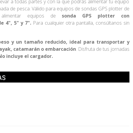
llevar a todas partes y con la que podrás alimentar tu equipo
nada de pesca. Válido para equipos de sondas GPS plotter de
a alimentar equipos de
sonda GPS plotter con
 4", 5" y 7".
Para cualquier otra pantalla, consúltanos sin
eso y un tamaño reducido, ideal para transportar y
kayak, catamarán o embarcación
. Disfruta de tus jornadas
No incluye el cargador.