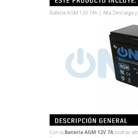
Batería AGM 12V 7Ah | Alta Descarga y 
Con la
Batería AGM 12V 7A
podrás alim