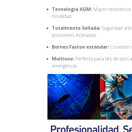
Tecnología AGM:
Mayor resistencia a
movilidad.
Totalmente Sellada:
Seguridad anti
posiciones inclinadas.
Bornes Faston estándar:
Conexión r
Multiuso:
Perfecta para kits de pesca
emergencia.