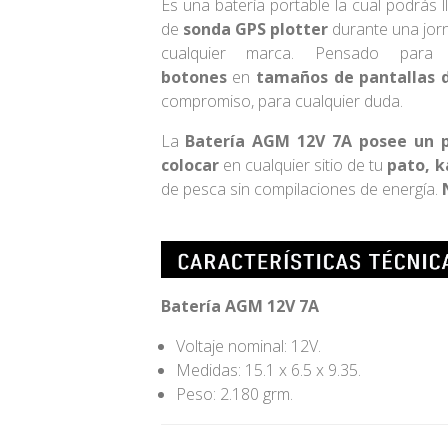
Es una batería portable la cual podrás 
de
sonda GPS plotter
durante una jor
cualquier marca. Pensado par
botones
en
tamaños de pantallas de
compromiso, para cualquier duda.
La
Batería AGM 12V 7A posee un p
colocar
en cualquier sitio de tu
pato, 
de pesca sin compilaciones de energía.
Batería AGM 12V 7A
Voltaje nominal: 12V.
Medidas: 15.1 x 6.5 x 9.35.
Peso: 2.180 grm.