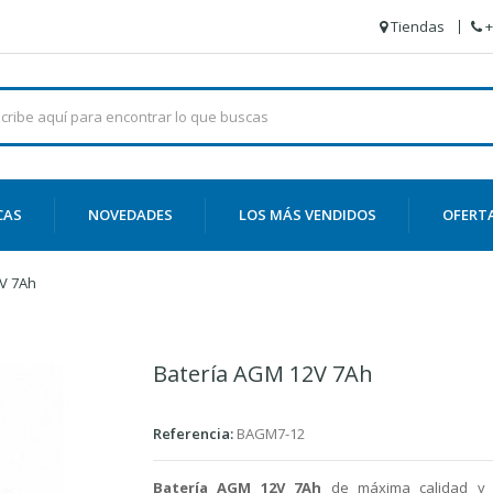
Tiendas
+
CAS
NOVEDADES
LOS MÁS VENDIDOS
OFERT
V 7Ah
Batería AGM 12V 7Ah
Referencia:
BAGM7-12
Batería
AGM 12V 7Ah
de máxima calidad y f