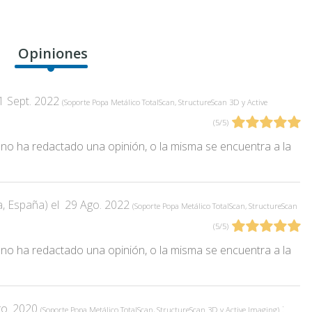
Opiniones
1 Sept. 2022
(
Soporte Popa Metálico TotalScan, StructureScan 3D y Active
(
5
/
5
)
ro no ha redactado una opinión, o la misma se encuentra a la
a, España) el
29 Ago. 2022
(
Soporte Popa Metálico TotalScan, StructureScan
(
5
/
5
)
ro no ha redactado una opinión, o la misma se encuentra a la
go. 2020
:
(
Soporte Popa Metálico TotalScan, StructureScan 3D y Active Imaging
)