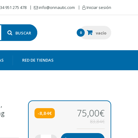
34 951 275 478
info@onnautic.com
Iniciar sesión
BUSCAR
0
vacío
AS
RED DE TIENDAS
,
75,00€
ng
-8,84€
83,84€