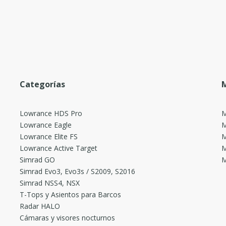
Categorías
M
Lowrance HDS Pro
M
Lowrance Eagle
M
Lowrance Elite FS
M
Lowrance Active Target
M
Simrad GO
M
Simrad Evo3, Evo3s / S2009, S2016
Simrad NSS4, NSX
T-Tops y Asientos para Barcos
Radar HALO
Cámaras y visores nocturnos