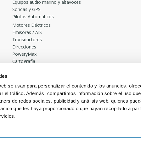
Equipos audio marino y altavoces
Sondas y GPS
Pilotos Automáticos
Motores Eléctricos
Emisoras / AIS
Transductores
Direcciones
PoweryMax
Cartografía
Accesorios
Radares
ies
Cañeros de pesca Rocket
web se usan para personalizar el contenido y los anuncios, ofrec
Borika
ar el tráfico. Además, compartimos información sobre el uso que
Más vendidos
tners de redes sociales, publicidad y análisis web, quienes pue
Pack Pilotos Automáticos desde 2.230€. ONNautic
ación que les haya proporcionado o que hayan recopilado a parti
vicios.