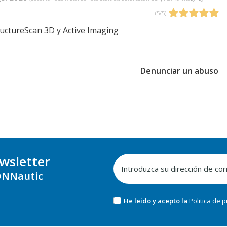
(
5
/
5
)
uctureScan 3D y Active Imaging
Denunciar un abuso
wsletter
NNautic
He leido y acepto la
Politica de 