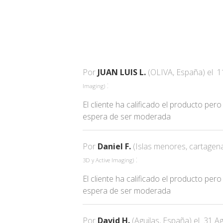
Por
JUAN LUIS L.
(OLIVA, España) el
1
:
Imaging
)
El cliente ha calificado el producto pe
espera de ser moderada
Por
Daniel F.
(Islas menores, cartagen
:
3D y Active Imaging
)
El cliente ha calificado el producto pe
espera de ser moderada
Por
David H.
(Aguilas, España) el
31 A