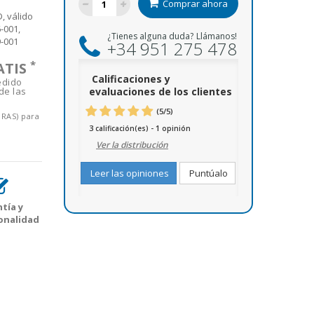
Comprar ahora
, válido
-001,
¿Tienes alguna duda? Llámanos!
9-001
+34 951 275 478
*
ATIS
Calificaciones y
edido
de las
evaluaciones de los clientes
(
5
/
5
)
ORAS) para
3
1
calificación(es) -
opinión
Ver la distribución
Leer las opiniones
Puntúalo
tía y
onalidad