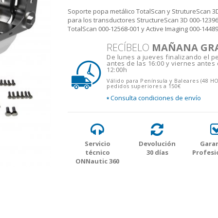
Soporte popa metálico TotalScan y StrutureScan 3D
para los transductores StructureScan 3D 000-12396
TotalScan 000-12568-001 y Active Imaging 000-1448
RECÍBELO
MAÑANA GR
De lunes a jueves finalizando el p
antes de las 16:00 y viernes antes 
12:00h
Válido para Península y Baleares (48 H
pedidos superiores a 150€
Consulta condiciones de envío
*
Servicio
Devolución
Garan
técnico
30 días
Profesi
ONNautic 360