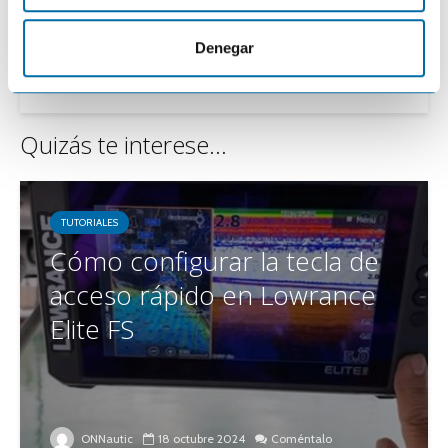
navegador para la próxima vez que haga un comentario.
m
i
Denegar
e
n
t
Quizás te interese...
o
TUTORIALES
Cómo configurar la tecla de
acceso rápido en Lowrance
Elite FS
ONNautic
18 octubre 2024
Coméntalo