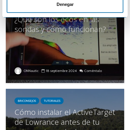
i
Denegar
TUTORIALES
e
¿Qué son los ecos en las
n
t
sondas y cómo funcionan?
o
ONNautic
18 septiembre 2024
Coméntalo
BRICONSEJOS
TUTORIALES
Cómo instalar el ActiveTarget
de Lowrance antes de tu