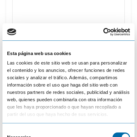
Nombre
*
Esta página web usa cookies
Las cookies de este sitio web se usan para personalizar
Email
*
el contenido y los anuncios, ofrecer funciones de redes
sociales y analizar el tráfico. Además, compartimos
información sobre el uso que haga del sitio web con
Página web
nuestros partners de redes sociales, publicidad y análisis
web, quienes pueden combinarla con otra información
que les haya proporcionado o que hayan recopilado a
partir del uso que haya hecho de sus servicios.
Guardar mi nombre, correo electrónico y sitio web en este
navegador para la próxima vez que haga un comentario.
S