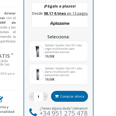
: Airmar
mar
con el
HIRP de
ondo y las
evitas el
Selecciona:
eniendo la
perfectas
Sellador Sikaflex Sika 591 color
negro multifunción para
aplicaciones marinas
*
ATIS
19,00€
edido
de las
Sellador Sikaflex Sika 591 color
blanco multifunción para
ORAS) para
aplicaciones marinas
19,00€
Comprar ahora
tía y
¿Tienes alguna duda? Llámanos!
+34 951 275 478
onalidad