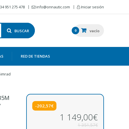
34 951 275 478
info@onnautic.com
Iniciar sesión
BUSCAR
0
vacío
AS
RED DE TIENDAS
Simrad
135M
/
-202,57€
1 149,00€
1 351,57€