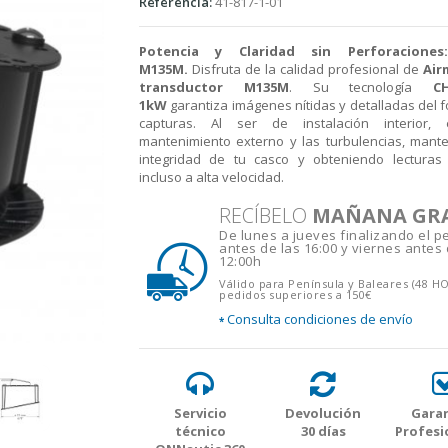
Referencia:
41-817-1-01
Potencia y Claridad sin Perforaciones
M135M.
Disfruta de la calidad profesional de
Air
transductor M135M
. Su tecnología
C
1kW
garantiza imágenes nítidas y detalladas del f
capturas. Al ser de instalación interior, 
mantenimiento externo y las turbulencias, mant
integridad de tu casco y obteniendo lecturas 
incluso a alta velocidad.
RECÍBELO
MAÑANA GR
De lunes a jueves finalizando el p
antes de las 16:00 y viernes antes 
12:00h
Válido para Península y Baleares (48 H
pedidos superiores a 150€
Consulta condiciones de envío
*
Servicio
Devolución
Garan
técnico
30 días
Profesi