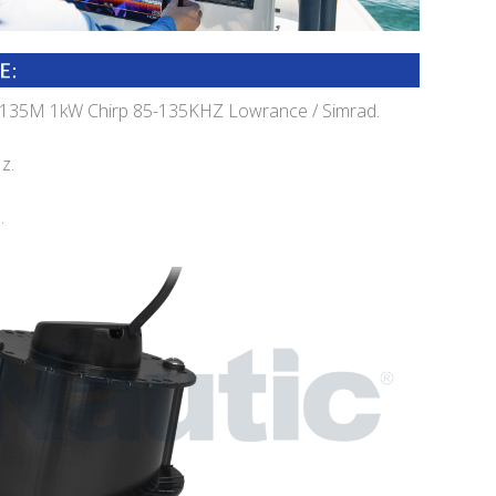
 M135M 1kW Chirp 85-135KHZ Lowrance / Simrad.
z.
.