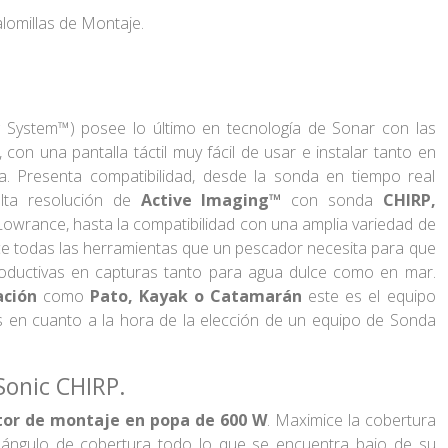
lomillas de Montaje.
g System™) posee lo último en tecnología de Sonar con las
on una pantalla táctil muy fácil de usar e instalar tanto en
. Presenta compatibilidad, desde la sonda en tiempo real
lta resolución de
Active Imaging™
con sonda
CHIRP,
owrance, hasta la compatibilidad con una amplia variedad de
rece todas las herramientas que un pescador necesita para que
oductivas en capturas tanto para agua dulce como en mar.
ción
como
Pato, Kayak o Catamarán
este es el equipo
s en cuanto a la hora de la elección de un equipo de Sonda
onic CHIRP.
tor de montaje en popa de 600 W
. Maximice la cobertura
ángulo de cobertura todo lo que se encuentra bajo de su