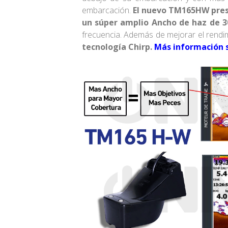
embarcación.
El nuevo TM165HW prese
un súper amplio Ancho de haz de 3
frecuencia. Además de mejorar el rend
tecnología Chirp.
Más información 