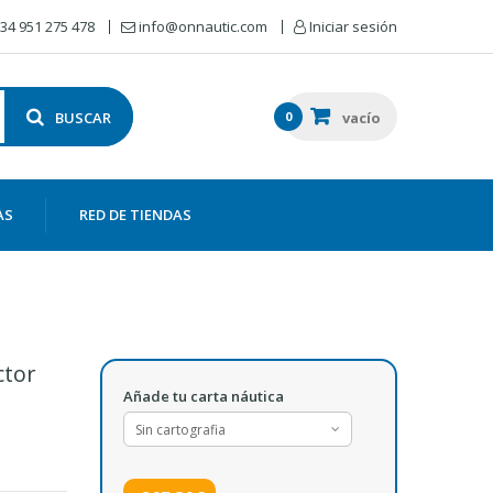
34 951 275 478
info@onnautic.com
Iniciar sesión
BUSCAR
0
vacío
AS
RED DE TIENDAS
ctor
Añade tu carta náutica
Sin cartografia