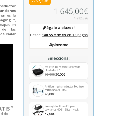
-267,39€
ansductor
1 645,00€
unciones
nar es la
1 912,39€
maging ™
,
e mapas en
 de las
 de Radar
Selecciona:
Maletín Transporte Reforzado
Unidades 9"
60,00€
50,00€
Antifouling transductor Foulfree
certificado AIRMAR
46,00€
PoweryMax HomeKit para
*
ATIS
Lowrance HDS - Elite - Hook
edido
57,00€