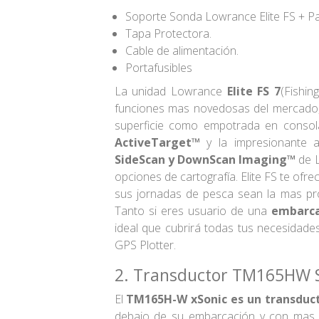
Soporte Sonda Lowrance Elite FS + Pa
Tapa Protectora.
Cable de alimentación.
Portafusibles
La unidad Lowrance
Elite FS
7
(Fishin
funciones mas novedosas del mercado, c
superficie como empotrada en consola
ActiveTarget™
y la impresionante a
SideScan y DownScan Imaging™
de L
opciones de cartografía. Elite FS te of
sus jornadas de pesca sean la mas pr
Tanto si eres usuario de una
embarca
ideal que cubrirá todas tus necesidade
GPS Plotter.
2. Transductor TM165HW S
El
TM165H-W xSonic es un transduc
debajo de su embarcación y con mas 