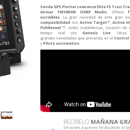
Sonda GPS Plotter Lowrance Elite FS 7
con Tr
Airmar TM165HW
CHIRP Medio.
Ofrece
f
increíbles.
La gran novedad de este gran So
compatibilidad
con
Active Target™
,
Active I
FishReveal ™
, redes inalámbricas, creación d
tiempo real con
Genesis Live
. Otras
grandes novedades que presenta, es el
Control
y
Piloto automático
.
RECÍBELO
MAÑANA GR
De lunes a jueves finalizando el p