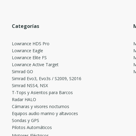
Categorías
M
Lowrance HDS Pro
M
Lowrance Eagle
M
Lowrance Elite FS
M
Lowrance Active Target
M
Simrad GO
M
Simrad Evo3, Evo3s / S2009, S2016
Simrad NSS4, NSX
T-Tops y Asientos para Barcos
Radar HALO
Cámaras y visores nocturnos
Equipos audio marino y altavoces
Sondas y GPS
Pilotos Automáticos
Motores Eléctricos