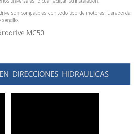
 universales, lo cual facilitan su instalación.
odrive son compatibles con todo tipo de motores fueraborda
sencillo.
ydrodrive MC50