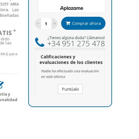
MU50TF MRA
ora. Las
diseñadas
Comprar ahora
*
ATIS
¿Tienes alguna duda? Llámanos!
edido
+34 951 275 478
de las
ORAS) para
Calificaciones y
evaluaciones de los clientes
Nadie ha efectuado una evaluación
en este idioma
Puntúalo
tía y
onalidad