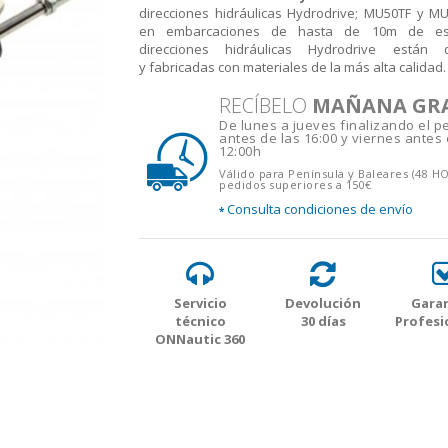
direcciones hidráulicas Hydrodrive; MU50TF y 
en embarcaciones de hasta de 10m de esl
direcciones hidráulicas Hydrodrive están 
y fabricadas con materiales de la más alta calidad.
RECÍBELO
MAÑANA GR
De lunes a jueves finalizando el p
antes de las 16:00 y viernes antes 
12:00h
Válido para Península y Baleares (48 H
pedidos superiores a 150€
Consulta condiciones de envío
*
Servicio
Devolución
Garan
técnico
30 días
Profesi
ONNautic 360