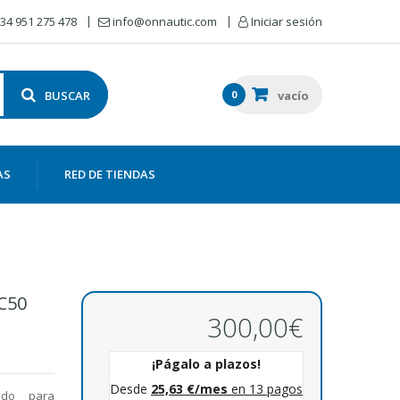
34 951 275 478
info@onnautic.com
Iniciar sesión
BUSCAR
0
vacío
AS
RED DE TIENDAS
MC50
300,00€
lido para