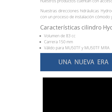
nuestros productos cuentan con accesorios
Nuestras direcciones hidráulicas Hydr
con un proceso de instalación cómodo y 
Características cilindro H
Volumen de 83 cc
Carrera 150 mm
Válido para MU50TF y MU50TF MRA.