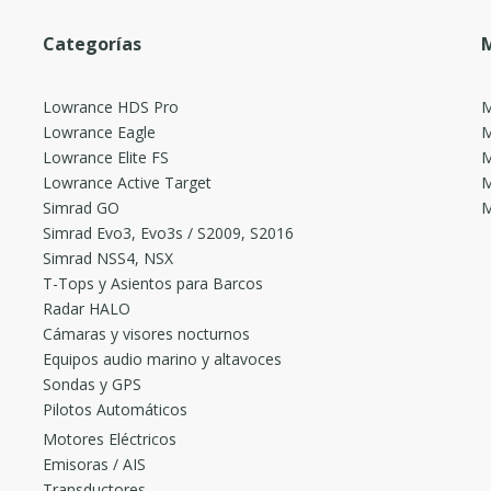
Categorías
M
Lowrance HDS Pro
M
Lowrance Eagle
M
Lowrance Elite FS
M
Lowrance Active Target
M
Simrad GO
M
Simrad Evo3, Evo3s / S2009, S2016
Simrad NSS4, NSX
T-Tops y Asientos para Barcos
Radar HALO
Cámaras y visores nocturnos
Equipos audio marino y altavoces
Sondas y GPS
Pilotos Automáticos
Motores Eléctricos
Emisoras / AIS
Transductores