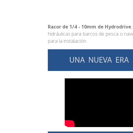
Racor de 1/4 - 10mm de Hydrodrive
hidráulicas para barcos de pesca o na
para la instalación.