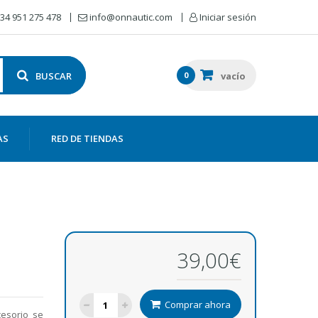
34 951 275 478
info@onnautic.com
Iniciar sesión
BUSCAR
0
vacío
AS
RED DE TIENDAS
39,00€
Comprar ahora
cesorio se