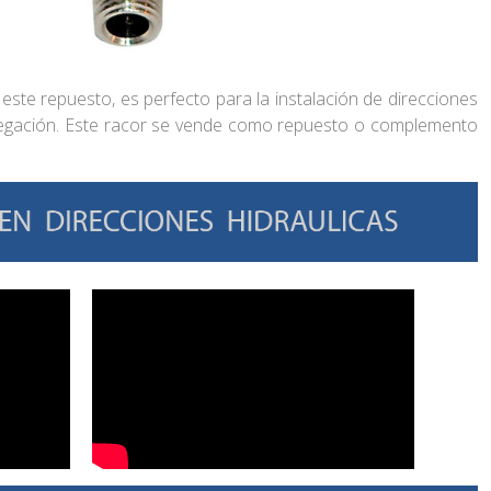
, este repuesto, es perfecto para la instalación de direcciones
vegación. Este racor se vende como repuesto o complemento