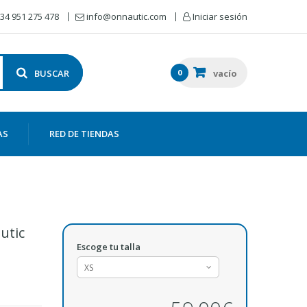
34 951 275 478
info@onnautic.com
Iniciar sesión
BUSCAR
0
vacío
AS
RED DE TIENDAS
utic
Escoge tu talla
XS