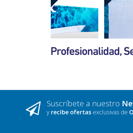
Suscríbete a nuestro
Ne
y
recibe ofertas
exclusivas de
O