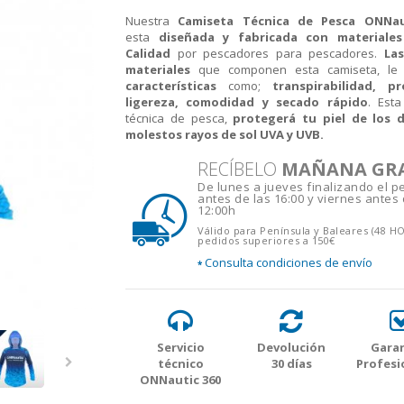
Nuestra
Camiseta Técnica de Pesca ONNau
esta
diseñada y fabricada con materiales
Calidad
por pescadores para pescadores.
Las
materiales
que componen esta camiseta, le 
características
como;
transpirabilidad, pr
ligereza, comodidad y secado rápido
. Est
técnica de pesca,
protegerá tu piel de los 
molestos rayos de sol UVA y UVB.
RECÍBELO
MAÑANA GR
De lunes a jueves finalizando el p
antes de las 16:00 y viernes antes 
12:00h
Válido para Península y Baleares (48 H
pedidos superiores a 150€
Consulta condiciones de envío
*
Servicio
Devolución
Garan
técnico
30 días
Profesi
ONNautic 360