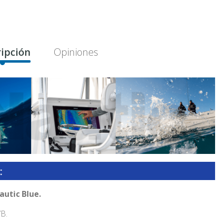
ipción
Opiniones
utic Blue.
B.