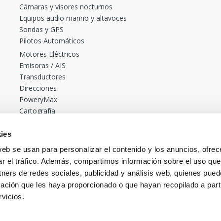
Cámaras y visores nocturnos
Equipos audio marino y altavoces
Sondas y GPS
Pilotos Automáticos
Motores Eléctricos
Emisoras / AIS
Transductores
Direcciones
PoweryMax
Cartografía
Accesorios
Radares
ies
Cañeros de pesca Rocket
web se usan para personalizar el contenido y los anuncios, ofrec
Borika
ar el tráfico. Además, compartimos información sobre el uso que
Más vendidos
tners de redes sociales, publicidad y análisis web, quienes pue
Pack Pilotos Automáticos desde 2.230€. ONNautic
ación que les haya proporcionado o que hayan recopilado a parti
vicios.