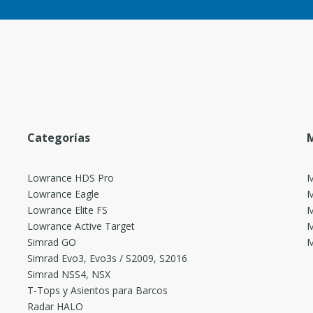
Categorías
M
Lowrance HDS Pro
M
Lowrance Eagle
M
Lowrance Elite FS
M
Lowrance Active Target
M
Simrad GO
M
Simrad Evo3, Evo3s / S2009, S2016
Simrad NSS4, NSX
T-Tops y Asientos para Barcos
Radar HALO