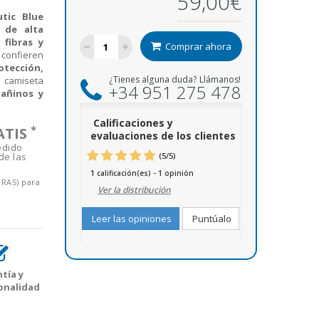
59,00€
tic Blue
 de alta
 fibras y
Comprar ahora
confieren
otección,
¿Tienes alguna duda? Llámanos!
a camiseta
+34 951 275 478
dañinos y
Calificaciones y
*
ATIS
evaluaciones de los clientes
edido
de las
(
5
/
5
)
1
1
calificación(es) -
opinión
ORAS) para
Ver la distribución
Leer las opiniones
Puntúalo
tía y
onalidad