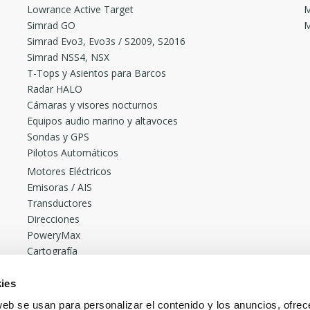
Lowrance Active Target
M
Simrad GO
M
Simrad Evo3, Evo3s / S2009, S2016
Simrad NSS4, NSX
T-Tops y Asientos para Barcos
Radar HALO
Cámaras y visores nocturnos
Equipos audio marino y altavoces
Sondas y GPS
Pilotos Automáticos
Motores Eléctricos
Emisoras / AIS
Transductores
Direcciones
PoweryMax
Cartografía
Accesorios
Radares
ies
Cañeros de pesca Rocket
web se usan para personalizar el contenido y los anuncios, ofrec