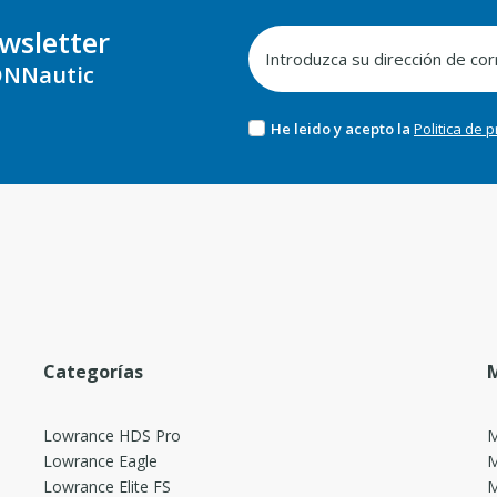
wsletter
NNautic
He leido y acepto la
Politica de 
Categorías
M
Lowrance HDS Pro
M
Lowrance Eagle
M
Lowrance Elite FS
M