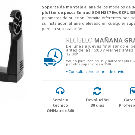
Soporte de montaje
al aire de los modelos de
s
plotter de pesca
Simrad GO9 NSS7 Evo3 CRUISE
palometas de sujeción. Permite diferentes posici
su instalación al aire o elevado en cualquier supe
permita su instalación.
RECÍBELO
MAÑANA GR
De lunes a jueves finalizando el p
antes de las 16:00 y viernes antes 
12:00h
Válido para Península y Baleares (48 H
pedidos superiores a 150€
Consulta condiciones de envío
*
Servicio
Devolución
Garan
técnico
30 días
Profesi
ONNautic 360