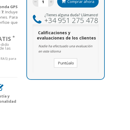
Comprar ahora
onda GPS
 7.
Incluye
¿Tienes alguna duda? Llámanos!
ones. Para
+34 951 275 478
rficie que
Calificaciones y
*
ATIS
evaluaciones de los clientes
edido
Nadie ha efectuado una evaluación
de las
en este idioma
ORAS) para
Puntúalo
tía y
onalidad