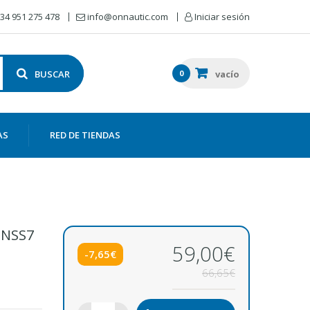
34 951 275 478
info@onnautic.com
Iniciar sesión
BUSCAR
0
vacío
AS
RED DE TIENDAS
 NSS7
59,00€
-7,65€
66,65€