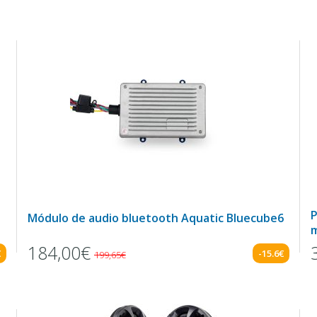
P
Módulo de audio bluetooth Aquatic Bluecube6
m
184,00€
€
-15.6€
199,65€