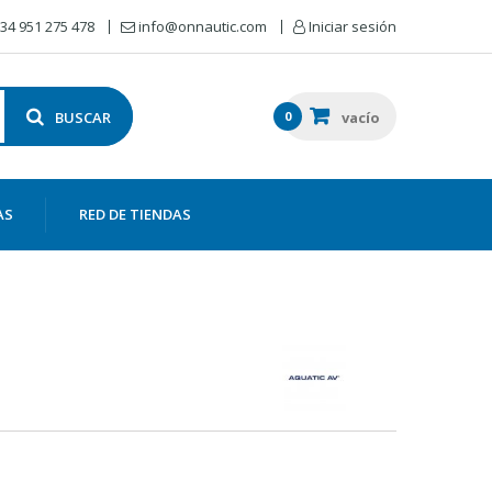
34 951 275 478
info@onnautic.com
Iniciar sesión
BUSCAR
0
vacío
AS
RED DE TIENDAS