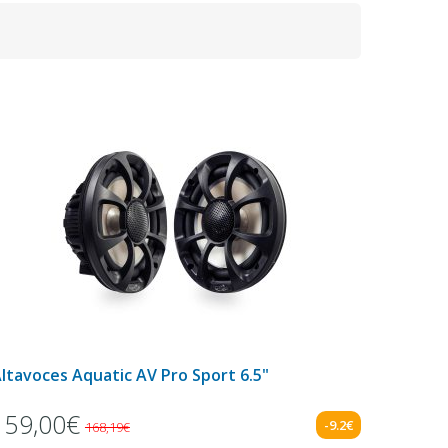
ltavoces Aquatic AV Pro Sport 6.5"
159,00€
-9.2€
168,19€