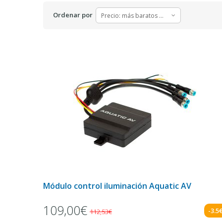
Ordenar por
Precio: más baratos primero
Módulo control iluminación Aquatic AV
109,00€
-3.5
112,53€