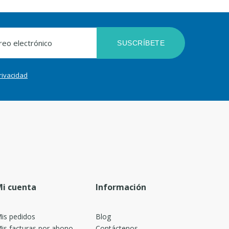
SUSCRÍBETE
privacidad
i cuenta
Información
is pedidos
Blog
is facturas por abono
Contáctenos