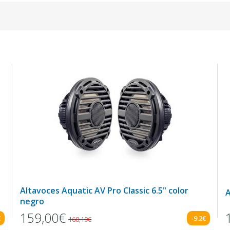
Altavoces Aquatic AV Pro Classic 6.5" color
A
negro
159,00€
€
-9.2€
168,19€