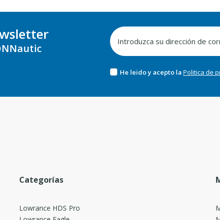
wsletter
NNautic
He leido y acepto la
Politica de 
Categorías
M
Lowrance HDS Pro
M
Lowrance Eagle
M