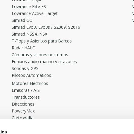
Lowrance Elite FS
M
Lowrance Active Target
M
Simrad GO
M
Simrad Evo3, Evo3s / S2009, S2016
Simrad NSS4, NSX
T-Tops y Asientos para Barcos
Radar HALO
Cámaras y visores nocturnos
Equipos audio marino y altavoces
Sondas y GPS
Pilotos Automáticos
Motores Eléctricos
Emisoras / AIS
Transductores
Direcciones
PoweryMax
Cartografía
Accesorios
Radares
ies